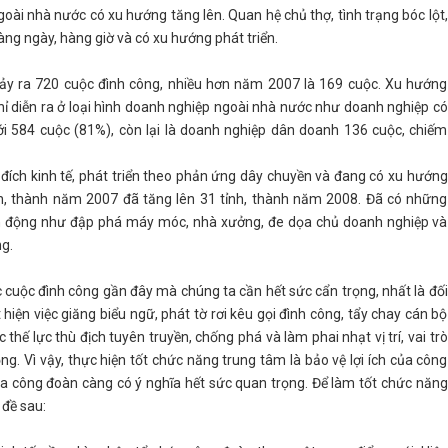
oài nhà nước có xu hướng tăng lên. Quan hệ chủ thợ, tình trạng bóc lột,
àng ngày, hàng giờ và có xu hướng phát triển.
y ra 720 cuộc đình công, nhiều hơn năm 2007 là 169 cuộc. Xu hướng
ỉ diễn ra ở loại hình doanh nghiệp ngoài nhà nước như doanh nghiệp có
ới 584 cuộc (81%), còn lại là doanh nghiệp dân doanh 136 cuộc, chiếm
 đích kinh tế, phát triển theo phản ứng dây chuyền và đang có xu hướng
tỉnh, thành năm 2007 đã tăng lên 31 tỉnh, thành năm 2008. Đã có những
 động như đập phá máy móc, nhà xưởng, đe dọa chủ doanh nghiệp và
g.
 cuộc đình công gần đây mà chúng ta cần hết sức cẩn trọng, nhất là đối
 hiện việc giăng biểu ngữ, phát tờ rơi kêu gọi đình công, tẩy chay cán bộ
c thế lực thù địch tuyên truyền, chống phá và làm phai nhạt vị trí, vai trò
g. Vì vậy, thực hiện tốt chức năng trung tâm là bảo vệ lợi ích của công
ủa công đoàn càng có ý nghĩa hết sức quan trọng. Để làm tốt chức năng
 đề sau: