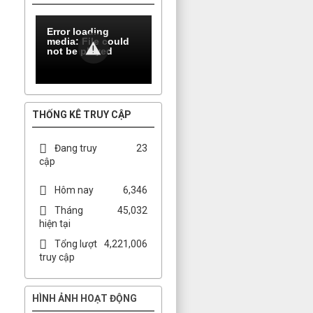
Error loading
media: File could
not be played
THỐNG KÊ TRUY CẬP
Đang truy
23
cập
Hôm nay
6,346
Tháng
45,032
hiện tại
Tổng lượt
4,221,006
truy cập
HÌNH ẢNH HOẠT ĐỘNG