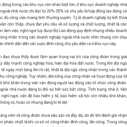
ao động trong các khu vực còn khác biệt lớn, ở khu vực doanh nghiệp nhà
c ngoài nhà nước chỉ đạt từ 20%-30% và chủ yếu là hợp đồng lao động có
ặc dù công việc mang tính thường xuyên. Tỷ lệ doanh nghiệp ký kết thỏa
vẫn còn thấp, chưa đạt yêu cầu về số lượng và chất lượng, nhất là các
an làm việc, nghỉ ngơi tuy được Bộ Lao động quy định nhưng nhiều doanh
 công nhân trong các doanh nghiệp ngoài nhà nước nhìn chung còn chịu
n chính dẫn đến các cuộc đình công chủ yếu diễn ra ở khu vực này.
h đạo chưa thấy được tầm quan trọng vai trò của công đoàn trong giai
i kỳ đẩy mạnh công nghiệp hóa, hiện đại hóa đất nước. Trong khi đội ngũ
tế ngày một tăng lên rõ rệt, nhất là đội ngũ công nhân trong các thành
 khu công nghiệp. Tuy nhiên, đời sống của công nhân và hoạt động của tổ
ất khó khăn trong việc vận động người lao động vào tổ chức công đoàn.
oài nhà nước đang bị đối xử hết sức bất công. Tình trạng nhà ở, tiền
g, nghỉ ngơi; vấn đề bảo hiểm y tế, bảo hiểm xã hội còn nhiều khó khăn,
hông có, hoặc có nhưng đang bị tê liệt.
đảng viên về công đoàn chưa sâu sắc và đầy đủ, do đó khi đánh giá nhận
 phán, nhất là khi cơ sở có công nhân đình công, lãn công. Trong công