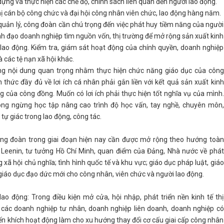
ựng và thực hiện các chế độ, chính sách liên quan đến người lao động.
ị cán bộ công chức và đại hội công nhân viên chức, lao động hàng năm.
quản lý, công đoàn cần chú trọng đến việc phát huy tiềm năng của người
ãnh đạo doanh nghiệp tìm nguồn vốn, thị trường để mở rộng sản xuất kinh
 lao động. Kiểm tra, giám sát hoạt động của chính quyền, doanh nghiệp
các tệ nạn xã hội khác.
ng nội dung quan trọng nhằm thực hiện chức năng giáo dục của công
thức đầy đủ về lơi ích cá nhân phải gắn liền với kết quả sản xuất kinh
g của công đồng. Muốn có lơi ích phải thực hiện tốt nghĩa vụ của mình.
hông ngừng học tập nâng cao trình độ học vấn, tay nghề, chuyên môn,
tự giác trong lao động, công tác.
ng đoàn trong giai đoạn hiện nay cần được mở rộng theo hướng toàn
 – Leenin, tư tưởng Hồ Chí Minh, quan điểm của Đảng, Nhà nước về phát
g xã hội chủ nghĩa; tình hình quốc tế và khu vực; giáo dục pháp luật, giáo
giáo dục đạo dức mới cho công nhân, viên chức và người lao động.
ao động: Trong điều kiện mở cửa, hội nhập, phát triển nền kinh tế thị
 các doanh nghiệp tư nhân, doanh nghiệp liên doanh, doanh nghiệp có
n khích hoạt động làm cho xu hướng thay đổi cơ cấu giai cấp công nhân