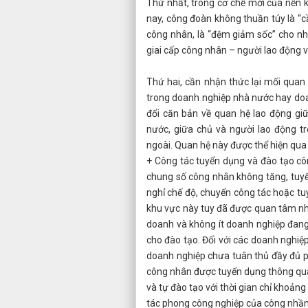
Thứ nhất, trong cơ chế mới của nền 
nay, công đoàn không thuần túy là “c
công nhân, là “đệm giảm sốc” cho nh
giai cấp công nhân – người lao động v
Thứ hai, cần nhận thức lại mối quan
trong doanh nghiệp nhà nước hay doan
đổi căn bản về quan hệ lao động gi
nước, giữa chủ và người lao động t
ngoài. Quan hệ này được thể hiện qua
+ Công tác tuyển dụng và đào tạo c
chung số công nhân không tăng, tuyển
nghỉ chế độ, chuyển công tác hoặc t
khu vực này tuy đã được quan tâm như
doanh và không ít doanh nghiệp đang 
cho đào tạo. Đối với các doanh nghiệ
doanh nghiệp chưa tuân thủ đầy đủ p
công nhân được tuyển dụng thông qua 
và tự đào tạo với thời gian chỉ khoản
tác phong công nghiệp của công nhần