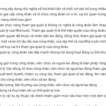
ong xây dựng chủ nghĩa xã hội khác hẳn về chất với việc bổ sung nhiều
 giai cấp công nhân và tổ chức công đoàn có vị trí, vai trò quan trọng
c năng chính bao gồm:
iện chức năng tham gia quản lý không có nghĩa là công đoàn làm thay
quản lý của Nhà nước. Tham gia quản lý là thể hiện quyền của công đoàn,
hính quyền đã thuộc về nhân dân lao động. Đồng thời, tham gia quản lý
ước mắt và lợi ích lâu dài của công nhân, của tập thể và của Nhà nước một
hát huy vai trò tham gia quản lý của công đoàn.
 quản lý, công đoàn cần đẩy mạnh những nội dung hoạt động cụ thể như
g giỏi trong công nhân, viên chức và người lao động là biện pháp tổng
n lý. Vận động, tổ chức công nhân, viên chức và người lao động tham gia
uất kinh doanh, nhiệm vụ công tác, tham gia quản lý lao động, tìm việc
i cho công nhân, viên chức và lao động.
iền lương, tiền thưởng của công nhân, viên chức và người lao động.
dựng và thực hiện các cơ chế quản lý mới.
 lý vật tư, kỹ thuật, tài chính nhằm giảm mức tiêu hao trên một đơn vị