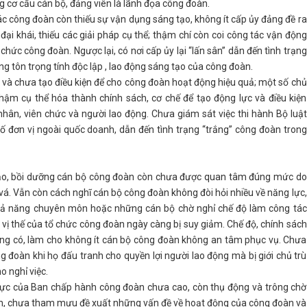
g cơ cấu cán bộ, đảng viên là lãnh đọa công đoàn.
ác công đoàn còn thiếu sự vận dụng sáng tạo, không ít cấp ủy đảng đề ra
ại khái, thiếu các giải pháp cụ thể; thậm chí còn coi công tác vận động
hức công đoàn. Ngược lại, có nơi cấp ủy lại “lấn sân” dẫn đến tình trạng
ng tôn trọng tính độc lập , lao động sáng tạo của công đoàn.
 và chưa tạo điều kiện để cho công đoàn hoạt động hiệu quả; một số chủ
ậm cụ thể hóa thành chính sách, cơ chế để tạo động lực và điều kiện
ân, viên chức và người lao động. Chưa giám sát việc thi hành Bộ luật
 đơn vị ngoài quốc doanh, dẫn đến tình trạng “trắng” công đoàn trong
ạo, bồi dưỡng cán bộ công đoàn còn chưa được quan tâm đúng mức do
vá. Vẫn còn cách nghĩ cán bộ công đoàn không đòi hỏi nhiều về năng lực,
hả năng chuyên môn hoặc những cán bộ chờ nghỉ chế độ làm công tác
 vị thế của tổ chức công đoàn ngày càng bị suy giảm. Chế độ, chính sách
ông có, làm cho không ít cán bộ công đoàn không an tâm phục vụ. Chưa
g đoàn khi họ đấu tranh cho quyền lợi người lao động mà bị giới chủ trù
o nghỉ việc.
h cực của Ban chấp hành công đoàn chưa cao, còn thụ động và trông chờ
yền, chưa tham mưu đề xuất những vấn đề về hoạt động của công đoàn và