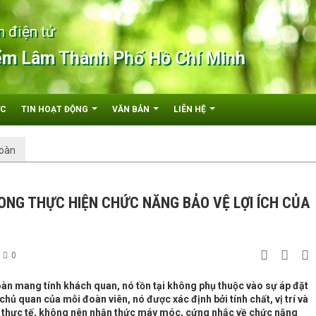
n điện tử
ểm Lâm Thành Phố Hồ Chí Minh
ỨC
TIN HOẠT ĐỘNG
VĂN BẢN
LIÊN HỆ
oàn
ONG THỰC HIỆN CHỨC NĂNG BẢO VỆ LỢI ÍCH CỦA
0
àn mang tính khách quan, nó tồn tại không phụ thuộc vào sự áp đặt
chủ quan của mỗi đoàn viên, nó được xác định bởi tính chất, vị trí và
n thực tế, không nên nhận thức máy móc, cứng nhắc về chức năng