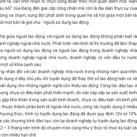
kinh tế, cần nhìn nhận tổ chức công đoàn theo một quan điểm mới. Hiện
ầu nối” của Đảng đến giai cấp công nhân mà còn là đại diện thực sự của
ững va chạm, xung đột phát sinh trong quan hệ xã hội giữa một bên là
ới một bên là giới chủ - người sử dụng lao động.
 hệ giữa người lao động với người sử dụng lao động không phân biệt là
h nghiệp ngoài nhà nước. Phát triển nền kinh tế thị trường đã làm thay
ữa người sử dụng lao động và người lao động trong doanh nghiệp nhà
rong doanh nghiệp ngoài nhà nước, doanh nghiệp có vốn đầu tư nước
 một số khía cạnh sau:
ông nhân đối với các doanh nghiệp nhà nước trong những năm qua nhìn
 dụng ở đây chủ yếu chỉ tuyển dụng để thay thế số lao động hiện có về
uyển dụng cho những ngành nghề còn thiếu lao động. Công tác đào tạo ở
ng chưa có điều kiện phát triển mạnh, do việc sắp xếp lại sản xuất kinh
gặp khó khăn trong sản xuất kinh doanh, chưa có điều kiện chi kinh phí
p thuộc thành phần kinh tế ngoài nhà nước, công tác tuyển dụng ở nhiều
hương thức, trình tự tuyển dụng lao động đã được quy định. Chỉ có 10%
các chương trình đào tạo, còn lại doanh nghiệp tự tuyển dụng lao động
g 2 – 3 tháng nên trình độ chuyên môn cũng như ý thức tổ chức kỷ luật và
 còn nhiều hạn chế.