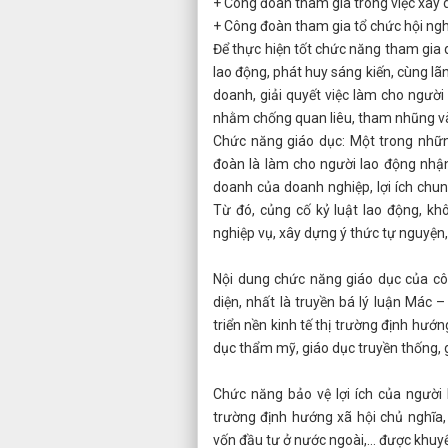
+ Công đoàn tham gia trong việc xây d
+ Công đoàn tham gia tổ chức hội ngh
Để thực hiện tốt chức năng tham gia 
lao động, phát huy sáng kiến, cùng l
doanh, giải quyết việc làm cho người
nhằm chống quan liêu, tham nhũng và 
Chức năng giáo dục: Một trong nhữ
đoàn là làm cho người lao động nhận 
doanh của doanh nghiệp, lợi ích chun
Từ đó, củng cố kỷ luật lao động, k
nghiệp vụ, xây dựng ý thức tự nguyện, 
Nội dung chức năng giáo dục của cô
diện, nhất là truyền bá lý luận Mác
triển nền kinh tế thị trường định hướn
dục thẩm mỹ, giáo dục truyền thống, 
Chức năng bảo vệ lợi ích của người l
trường định hướng xã hội chủ nghĩa,
vốn đầu tư ở nước ngoài,… được khuyế