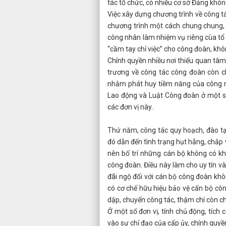
tác tổ chức, có nhiều cơ sở Đảng khôn
Việc xây dựng chương trình về công t
chương trình một cách chung chung, đ
công nhân làm nhiệm vụ riêng cùa tổ c
“cầm tay chỉ việc” cho công đoàn, khô
Chính quyền nhiều nơi thiếu quan tâm
trương về công tác công đoàn còn ch
nhằm phát huy tiềm năng của công nh
Lao động và Luật Công đoàn ở một số
các đơn vị này..
Thứ năm, công tác quy hoạch, đào t
đó dẫn đến tình trạng hụt hẫng, chắp 
nên bố trí những cán bộ không có k
công đoàn. Điều này làm cho uy tín và
đãi ngộ đối với cán bộ công đoàn kh
có cơ chế hữu hiệu bảo vệ cấn bộ côn
dập, chuyển công tác, thậm chí còn ch
Ở một số đơn vị, tính chủ động, tíc
vào sự chỉ đạo của cấp ủy, chính qu