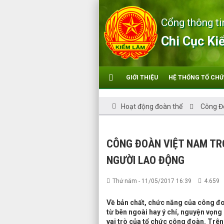
Cổng thông ti
Chi Cục Ki
GIỚI THIỆU
HỆ THỐNG TỔ CH
Hoạt động đoàn thể
Công Đ
CÔNG ĐOÀN VIỆT NAM TR
NGƯỜI LAO ĐỘNG
Thứ năm - 11/05/2017 16:39
4.659
Về bản chất, chức năng của công đo
từ bên ngoài hay ý chí, nguyện vọng 
vai trò của tổ chức công đoàn. Trê