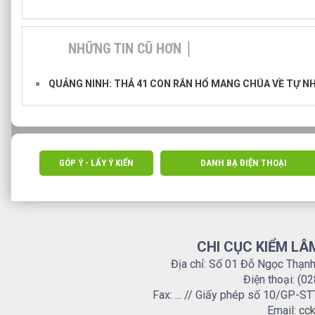
NHỮNG TIN CŨ HƠN
QUẢNG NINH: THẢ 41 CON RẮN HỔ MANG CHÚA VỀ TỰ N
GÓP Ý - LẤY Ý KIẾN
DANH BẠ ĐIỆN THOẠI
CHI CỤC KIỂM LÂ
Địa chỉ: Số 01 Đỗ Ngọc Thạn
Điện thoại: (0
Fax: ... // Giấy phép số 10/GP
Email:
cck