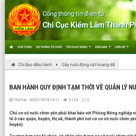
Cổng thông tin điện tử
Chi Cục Kiểm Lâm Thành P
GIỚI THIỆU
HỆ THỐNG TỔ CHỨC
TIN HOẠT ĐỘNG
VĂN BẢN
LIÊN HỆ
Chỉ đạo điều hành
Gây nuôi động vật hoang dã
BAN HÀNH QUY ĐỊNH TẠM THỜI VỀ QUẢN LÝ NU
Thứ hai - 30/07/2018 14:11
5.152
0
Chủ cơ sở nuôi chim yến phải khai báo với Phòng Nông nghiệp v
tế ở các quận, huyện, thị xã, thành phố nơi có cơ sở nuôi chim y
huyện).