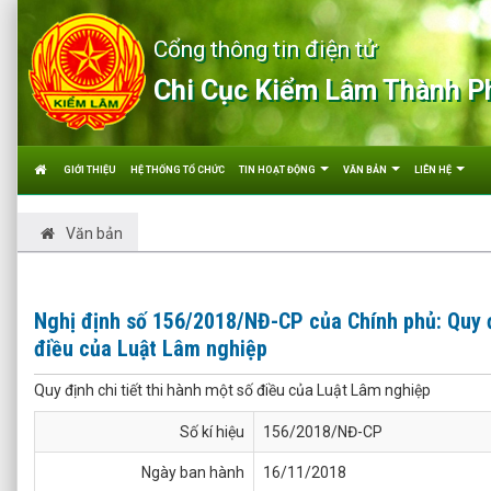
Cổng thông tin điện tử
Chi Cục Kiểm Lâm Thành P
GIỚI THIỆU
HỆ THỐNG TỔ CHỨC
TIN HOẠT ĐỘNG
VĂN BẢN
LIÊN HỆ
Văn bản
Nghị định số 156/2018/NĐ-CP của Chính phủ: Quy đị
điều của Luật Lâm nghiệp
Quy định chi tiết thi hành một số điều của Luật Lâm nghiệp
Số kí hiệu
156/2018/NĐ-CP
Ngày ban hành
16/11/2018