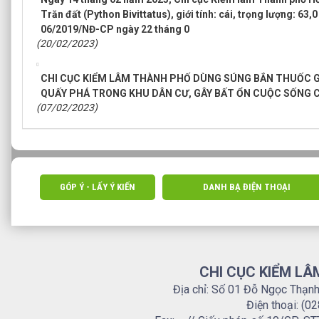
Trăn đất (Python Bivittatus), giới tính: cái, trọng lượng: 63,
06/2019/NĐ-CP ngày 22 tháng 0
(20/02/2023)
CHI CỤC KIỂM LÂM THÀNH PHỐ DÙNG SÚNG BẮN THUỐC GÂY
QUẤY PHÁ TRONG KHU DÂN CƯ, GÂY BẤT ỔN CUỘC SỐNG 
(07/02/2023)
GÓP Ý - LẤY Ý KIẾN
DANH BẠ ĐIỆN THOẠI
CHI CỤC KIỂM LÂ
Địa chỉ: Số 01 Đỗ Ngọc Thạn
Điện thoại: (0