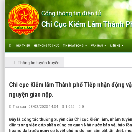
Cổng thông tin điện tử
Chi Cục Kiểm Lâm Thành P
GIỚI THIỆU
HỆ THỐNG TỔ CHỨC
TIN HOẠT ĐỘNG
VĂN BẢN
LIÊN HỆ
Thông tin tuyên truyền
Chi cục Kiểm lâm Thành phố Tiếp nhận động vậ
nguyện giao nộp.
Thứ sáu - 03/02/2023 14:34
1.025
0
Đây là công tác thường xuyên của Chi cục Kiểm lâm, nhằm tuyên
dân trong việc góp phần cùng cơ quan Nhà nước bảo vệ, bảo tồn
hoang dã trước nguy cơ tuyệt chủng do nạn săn bắt tận diệt, mu