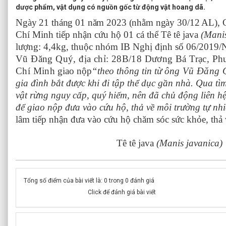
dược phẩm, vật dụng có nguồn gốc từ động vật hoang dã.
Ngày 21 tháng 01 năm 2023 (nhằm ngày 30/12 AL),
Chí Minh
tiếp nhận cứu hộ 01 cá thể
Tê tê java
(
Manis
lượng: 4,4kg, thuộc nhóm IB Nghị định số 06/2019
Vũ Đăng Quý, địa chỉ: 28B/18 Dương Bá Trạc, Ph
Chí Minh
giao nộp
“theo thông tin từ ông
Vũ Đăng 
gia đình bắt được khi đi tập thể dục gần nhà. Qua tìm
vật rừng nguy cấp, quý hiếm, nên đã chủ động liên 
để giao nộp đưa vào cứu hộ, thả về môi trường tự nh
lâm tiếp nhận đưa vào cứu hộ chăm sóc sức khỏe, thả 
Tê tê java
(
Manis javanica
)
Tổng số điểm của bài viết là: 0 trong 0 đánh giá
Click để đánh giá bài viết