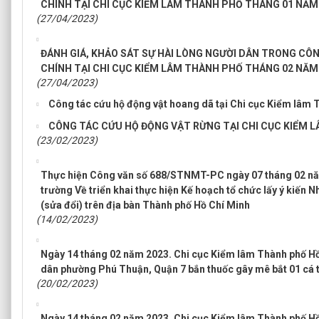
CHÍNH TẠI CHI CỤC KIỂM LÂM THÀNH PHỐ THÁNG 01 NĂM
(27/04/2023)
ĐÁNH GIÁ, KHẢO SÁT SỰ HÀI LÒNG NGƯỜI DÂN TRONG CÔ
CHÍNH TẠI CHI CỤC KIỂM LÂM THÀNH PHỐ THÁNG 02 NĂM
(27/04/2023)
Công tác cứu hộ động vật hoang dã tại Chi cục Kiểm lâm 
CÔNG TÁC CỨU HỘ ĐỘNG VẬT RỪNG TẠI CHI CỤC KIỂM 
(23/02/2023)
Thực hiện Công văn số 688/STNMT-PC ngày 07 tháng 02 nă
trường Về triển khai thực hiện Kế hoạch tổ chức lấy ý kiến N
(sửa đổi) trên địa bàn Thành phố Hồ Chí Minh
(14/02/2023)
Ngày 14 tháng 02 năm 2023. Chi cục Kiểm lâm Thành phố Hồ 
dân phường Phú Thuận, Quận 7 bắn thuốc gây mê bắt 01 cá t
(20/02/2023)
Ngày 14 tháng 02 năm 2023, Chi cục Kiểm lâm Thành phố Hồ 