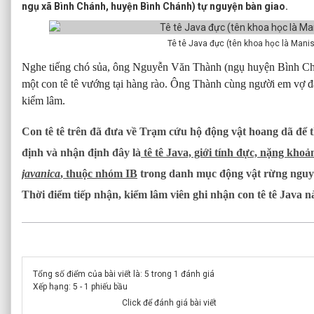
ngụ xã Bình Chánh, huyện Bình Chánh) tự nguyện bàn giao.
Tê tê Java đực (tên khoa học là Manis
Nghe tiếng chó sủa, ông Nguyễn Văn Thành (ngụ huyện Bình Chá
một con tê tê vướng tại hàng rào. Ông Thành cùng người em vợ đã 
kiểm lâm.
Con tê tê trên đã đưa về Trạm cứu hộ động vật hoang dã để 
định và nhận định đây là
tê tê Java, giới tính đực, nặng khoả
javanica
, thuộc nhóm IB
trong danh mục động vật rừng nguy
Thời điểm tiếp nhận, kiểm lâm viên ghi nhận con tê tê Java n
Tổng số điểm của bài viết là: 5 trong 1 đánh giá
Xếp hạng:
5
-
1
phiếu bầu
Click để đánh giá bài viết