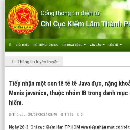
Cổng thông tin điện tử
Chi Cục Kiểm Lâm Thành P
GIỚI THIỆU
HỆ THỐNG TỔ CHỨC
TIN HOẠT ĐỘNG
VĂN BẢN
LIÊN HỆ
Thông tin tuyên truyền
Tiếp nhận một con tê tê tê Java đực, nặng khoả
Manis javanica, thuộc nhóm IB trong danh mục
hiếm.
Thứ sáu - 29/03/2024 08:49
1.125
0
Ngày 28-3, Chi cục Kiểm lâm TP.HCM vừa tiếp nhận một con tê t