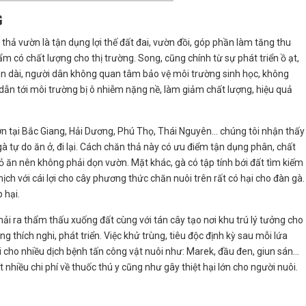
G
thả vườn là tận dụng lợi thế đất đai, vườn đồi, góp phần làm tăng thu
có chất lượng cho thị trường. Song, cũng chính từ sự phát triển ồ ạt,
ian dài, người dân không quan tâm bảo vệ môi trường sinh học, không
dẫn tới môi trường bị ô nhiễm nặng nề, làm giảm chất lượng, hiệu quả
n tại Bắc Giang, Hải Dương, Phú Thọ, Thái Nguyên… chúng tôi nhận thấy
gà tự do ăn ở, đi lại. Cách chăn thả này có ưu điểm tận dụng phân, chất
 cỏ ăn nên không phải dọn vườn. Mặt khác, gà có tập tính bới đất tìm kiếm
ịch với cái lợi cho cây phương thức chăn nuôi trên rất có hại cho đàn gà.
p hại.
ải ra thẩm thấu xuống đất cùng với tán cây tạo nơi khu trú lý tưởng cho
rùng thích nghi, phát triển. Việc khử trùng, tiêu độc định kỳ sau mỗi lứa
ội cho nhiều dịch bệnh tấn công vật nuôi như: Marek, đầu đen, giun sán…
nhiều chi phí về thuốc thú y cũng như gây thiệt hại lớn cho người nuôi.