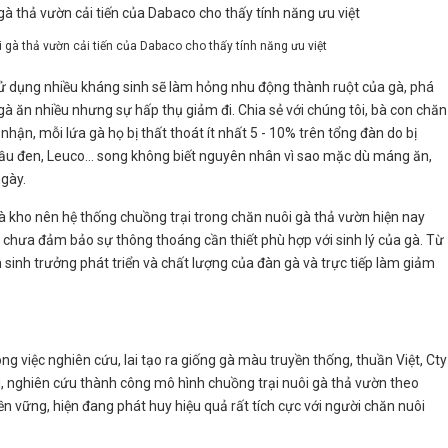
gà thả vườn cải tiến của Dabaco cho thấy tính năng ưu việt
 sử dụng nhiều kháng sinh sẽ làm hỏng nhu động thành ruột của gà, phá
 gà ăn nhiều nhưng sự hấp thụ giảm đi. Chia sẻ với chúng tôi, bà con chăn
nhận, mỗi lứa gà họ bị thất thoát ít nhất 5 - 10% trên tổng đàn do bị
ầu đen, Leuco… song không biết nguyên nhân vì sao mặc dù máng ăn,
gày.
à kho nên hệ thống chuồng trại trong chăn nuôi gà thả vườn hiện nay
 chưa đảm bảo sự thông thoáng cần thiết phù hợp với sinh lý của gà. Từ
 sinh trưởng phát triển và chất lượng của đàn gà và trực tiếp làm giảm
g việc nghiên cứu, lai tạo ra giống gà màu truyền thống, thuần Việt, Cty
i, nghiên cứu thành công mô hình chuồng trại nuôi gà thả vườn theo
ền vững, hiện đang phát huy hiệu quả rất tích cực với người chăn nuôi