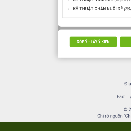
KỸ THUẬT CHĂN NUÔI DÊ
(30
GÓP Ý - LẤY Ý KIẾN
Địa
Fax: .
© 2
Ghi rõ nguồn "Ch