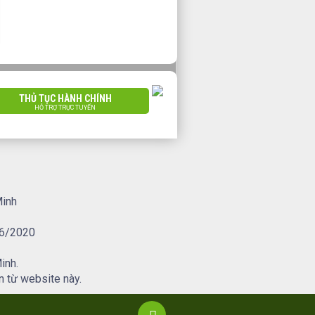
THỦ TỤC HÀNH CHÍNH
HỖ TRỢ TRỰC TUYẾN
Minh
/6/2020
inh.
n từ website này.