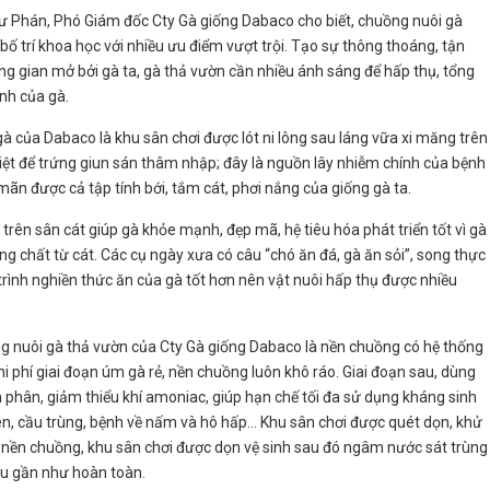
hư Phán, Phó Giám đốc Cty Gà giống Dabaco cho biết, chuồng nuôi gà
bố trí khoa học với nhiều ưu điểm vượt trội. Tạo sự thông thoáng, tận
ng gian mở bởi gà ta, gà thả vườn cần nhiều ánh sáng để hấp thụ, tổng
ính của gà.
 của Dabaco là khu sân chơi được lót ni lông sau láng vữa xi măng trên
iệt để trứng giun sán thâm nhập; đây là nguồn lây nhiễm chính của bệnh
ãn được cả tập tính bới, tắm cát, phơi nắng của giống gà ta.
rên sân cát giúp gà khỏe mạnh, đẹp mã, hệ tiêu hóa phát triển tốt vì gà
 chất từ cát. Các cụ ngày xưa có câu “chó ăn đá, gà ăn sỏi”, song thực
trình nghiền thức ăn của gà tốt hơn nên vật nuôi hấp thụ được nhiều
g nuôi gà thả vườn của Cty Gà giống Dabaco là nền chuồng có hệ thống
i phí giai đoạn úm gà rẻ, nền chuồng luôn khô ráo. Giai đoạn sau, dùng
 phân, giảm thiểu khí amoniac, giúp hạn chế tối đa sử dụng kháng sinh
n, cầu trùng, bệnh về nấm và hô hấp… Khu sân chơi được quét dọn, khử
 nền chuồng, khu sân chơi được dọn vệ sinh sau đó ngâm nước sát trùng
êu gần như hoàn toàn.