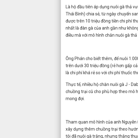
Là hộ đầu tiên áp dụng nuôi gà thả 
Thái Bình) chia sẻ, từ ngày chuyển s
được trên 10 triệu đồng tiền chi phí 
nhất là đàn gà của anh gần như không
điều mà với mô hình chăn nuôi gà thả
Ông Phán cho biết thêm, để nuôi 1.000
trên dưới 30 triệu đồng (rẻ hơn gấp cả
là chi phí khá rẻ so với chi phí thuốc
Thực tế, nhiều hộ chăn nuôi gà J - D
chuồng trại cũ cho phù hợp theo mô 
mong đợi.
Tham quan mô hình của anh Nguyễn Đứ
xây dựng thêm chuồng trại theo hướn
tôi đã nuôi gà trắng, nhưng thắng thu