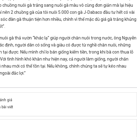
ạo chuồng nuôi gà trắng sang nuôi gà màu vô cùng đơn giản mà lại hiệu
phí nên 2 chuồng gà của tôi nuôi 5.000 con gà J-Dabaco đầu tư hết có vài
sóc đàn gà thuận tiện hơn nhiều, chính vì thế mặc dù giá gà trắng khủng
t”.
h nuôi gà thả vườn “khác lạ” giúp người chăn nuôi trong nước, ông Nguyễn
ác định, người dân có sống và giàu có được từ nghề chăn nuôi, những
tại được. Nếu mình chỉ lo bán giống kiếm tiền, trong khi bà con thua lỗ
Với tình hình khó khăn như hiện nay, cả người làm giống, người chăn
i nhau mới có thể tồn tại. Nếu không, chính chúng ta sẽ tự kéo nhau
goài đắc lợi.”
đánh giá
 bài viết