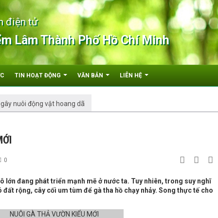
n điện tử
ểm Lâm Thành Phố Hồ Chí Minh
ỨC
TIN HOẠT ĐỘNG
VĂN BẢN
LIÊN HỆ
 gây nuôi động vật hoang dã
MỚI
0
ô lớn đang phát triển mạnh mẽ ở nước ta. Tuy nhiên, trong suy nghĩ
ó đất rộng, cây cối um tùm để gà tha hồ chạy nhảy. Song thực tế cho