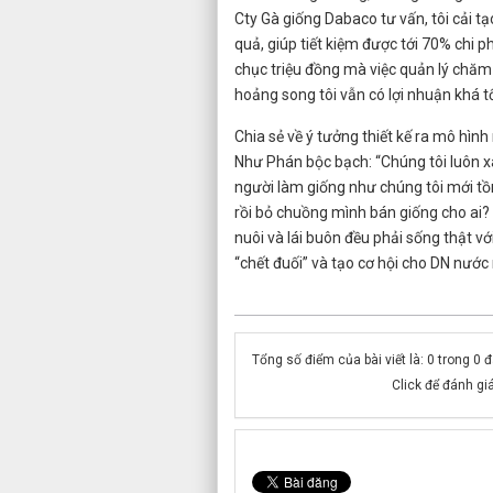
Cty Gà giống Dabaco tư vấn, tôi cải t
quả, giúp tiết kiệm được tới 70% chi 
chục triệu đồng mà việc quản lý chăm 
hoảng song tôi vẫn có lợi nhuận khá tố
Chia sẻ về ý tưởng thiết kế ra mô hìn
Như Phán bộc bạch: “Chúng tôi luôn x
người làm giống như chúng tôi mới tồn 
rồi bỏ chuồng mình bán giống cho ai? 
nuôi và lái buôn đều phải sống thật vớ
“chết đuối” và tạo cơ hội cho DN nước n
Tổng số điểm của bài viết là: 0 trong 0 
Click để đánh giá