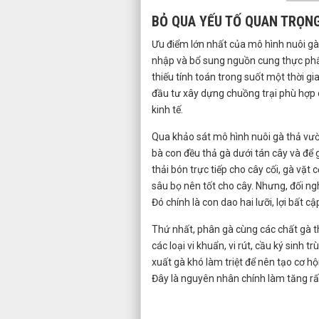
BỎ QUA YẾU TỐ QUAN TRỌN
Ưu điểm lớn nhất của mô hình nuôi gà 
nhập và bổ sung nguồn cung thực phẩm 
thiếu tính toán trong suốt một thời g
đầu tư xây dựng chuồng trại phù hợp 
kinh tế.
Qua khảo sát mô hình nuôi gà thả vườ
bà con đều thả gà dưới tán cây và để 
thải bón trực tiếp cho cây cối, gà vặt
sâu bọ nên tốt cho cây. Nhưng, đối ngh
Đó chính là con dao hai lưỡi, lợi bất cậ
Thứ nhất, phân gà cùng các chất gà th
các loại vi khuẩn, vi rút, cầu ký sinh t
xuất gà khó làm triệt để nên tạo cơ h
Đây là nguyên nhân chính làm tăng rất 