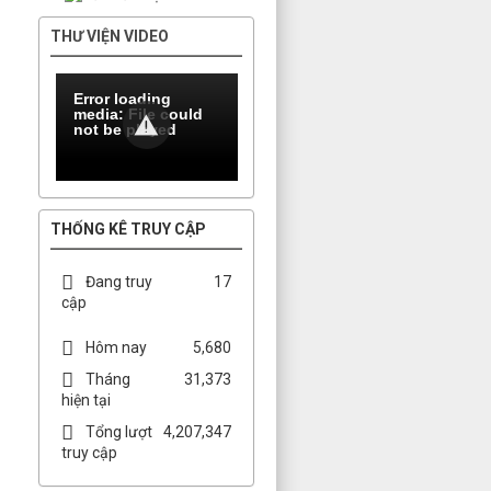
THƯ VIỆN VIDEO
Error loading
media: File could
not be played
THỐNG KÊ TRUY CẬP
Đang truy
17
cập
Hôm nay
5,680
Tháng
31,373
hiện tại
Tổng lượt
4,207,347
truy cập