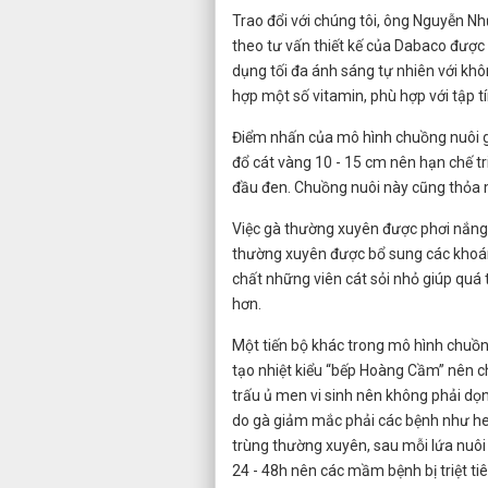
Trao đổi với chúng tôi, ông Nguyễn N
theo tư vấn thiết kế của Dabaco được 
dụng tối đa ánh sáng tự nhiên với khô
hợp một số vitamin, phù hợp với tập t
Điểm nhấn của mô hình chuồng nuôi gà
đổ cát vàng 10 - 15 cm nên hạn chế tr
đầu đen. Chuồng nuôi này cũng thỏa m
Việc gà thường xuyên được phơi nắng t
thường xuyên được bổ sung các khoáng
chất những viên cát sỏi nhỏ giúp quá 
hơn.
Một tiến bộ khác trong mô hình chuồn
tạo nhiệt kiểu “bếp Hoàng Cầm” nên ch
trấu ủ men vi sinh nên không phải dọn
do gà giảm mắc phải các bệnh như he
trùng thường xuyên, sau mỗi lứa nuôi
24 - 48h nên các mầm bệnh bị triệt ti