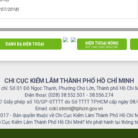
/07/2018)
ĐIỆN THOẠI NÓNG
DANH BẠ ĐIỆN THOẠI
HOT LINE: (028) 3855 2501
CHI CỤC KIỂM LÂM THÀNH PHỐ HỒ CHÍ MINH
 chỉ: Số 01 Đỗ Ngọc Thạnh, Phường Chợ Lớn, Thành phố Hồ Chí 
Điện thoại: (028) 38.552.501 - 38.556.274
.. // Giấy phép số 10/GP-STTTT do Sở TTTT TPHCM cấp ngày 08
Email:
cckl.stnmt@tphcm.gov.vn
017 - Bản quyền thuộc về Chi Cục Kiểm Lâm Thành Phố Hồ Chí M
i Cục Kiểm Lâm Thành Phố Hồ Chí Minh" khi phát hành lại thông ti