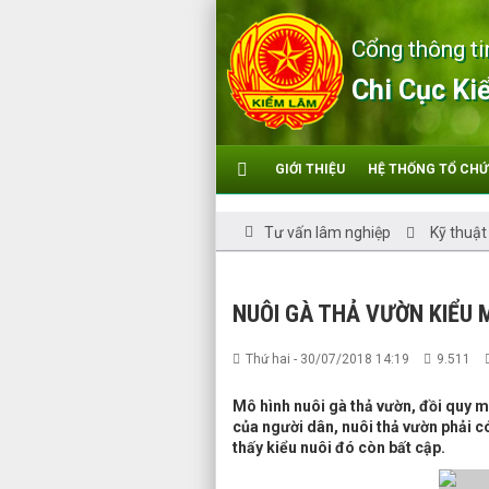
Cổng thông ti
Chi Cục Ki
GIỚI THIỆU
HỆ THỐNG TỔ CH
Tư vấn lâm nghiệp
Kỹ thuật
NUÔI GÀ THẢ VƯỜN KIỂU 
Thứ hai - 30/07/2018 14:19
9.511
Mô hình nuôi gà thả vườn, đồi quy m
của người dân, nuôi thả vườn phải c
thấy kiểu nuôi đó còn bất cập.