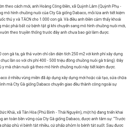
vườn theo cách mới, anh Hoàng Công Điền, xã Quỳnh Lâm (Quỳnh Phụ -
ang mô hình chuồng nuôi của Cty Gà giống Dabaco, mỗi lứa anh tiết kiệm
thuốc thú y và TĂCN cho 1.000 con gà. Và điều anh Điền cảm thấy khoái
 mắc phải bất cứ bệnh tật gì khi chuyển sang mô hình chuồng nuôi mới,
 vườn theo truyền thống trước đây anh chưa bao giờ làm được.
 con gà ta, gà thả vườn chỉ cần diện tích 250 m2 với kinh phí xây dựng
 chục lần so với chi phí 400 - 500 triệu đồng chuồng nuôi gà trắng). Đây
 thú y mà chăn nuôi gà theo mô hình chuồng nuôi này tiết kiệm được.
abaco ở nhiều vùng miền đã áp dụng xây dựng mới hoặc cải tạo, sửa chữa
hình mà Cty Gà giống Dabaco chuyển giao đều thành công ngoài sự
c Khải, xã Tân Hòa (Phú Bình - Thái Nguyên), một hộ đang triển khai
g an toàn bền vững của Cty Gà giống Dabaco, được anh tâm sự: “Trước
a phập phù vì bệnh tật nhiều, cứ phấp phỏm lo bệnh tật suốt. Sau được