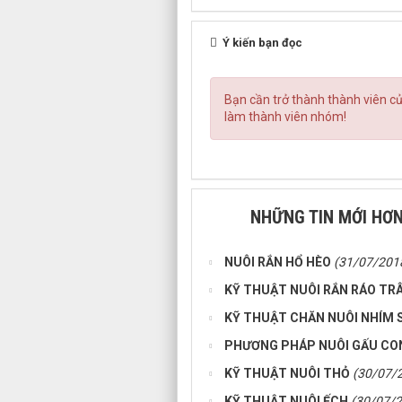
Ý kiến bạn đọc
Bạn cần trở thành thành viên 
làm thành viên nhóm!
NHỮNG TIN MỚI HƠ
NUÔI RẮN HỔ HÈO
(31/07/201
KỸ THUẬT NUÔI RẮN RÁO TR
KỸ THUẬT CHĂN NUÔI NHÍM 
PHƯƠNG PHÁP NUÔI GẤU CO
KỸ THUẬT NUÔI THỎ
(30/07/
KỸ THUẬT NUÔI ẾCH
(30/07/