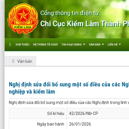
Cổng thông tin điện tử
Chi Cục Kiểm Lâm Thành P
GIỚI THIỆU
HỆ THỐNG TỔ CHỨC
TIN HOẠT ĐỘNG
VĂN BẢN
LIÊN HỆ
Văn bản
Nghị định sửa đổi bổ sung một số điều của các Ngh
nghiệp và kiểm lâm
Nghị định sửa đổi bổ sung một số điều của các Nghị định trong lĩnh
Số kí hiệu
42/2026/NĐ-CP
Ngày ban hành
26/01/2026