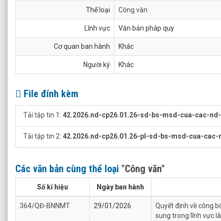
Thể loại
Công văn
Lĩnh vực
Văn bản pháp quy
Cơ quan ban hành
Khác
Người ký
Khác
File đính kèm
Tải tập tin 1:
42.2026.nd-cp26.01.26-sd-bs-msd-cua-cac-nd-l
Tải tập tin 2:
42.2026.nd-cp26.01.26-pl-sd-bs-msd-cua-cac-nd
Các văn bản cùng thể loại
"Công văn"
Số kí hiệu
Ngày ban hành
364/QĐ-BNNMT
29/01/2026
Quyết định về công b
sung trong lĩnh vực 