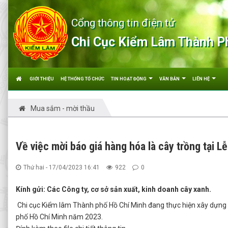
Cổng thông tin điện tử
Chi Cục Kiểm Lâm Thành P
GIỚI THIỆU
HỆ THỐNG TỔ CHỨC
TIN HOẠT ĐỘNG
VĂN BẢN
LIÊN HỆ
Mua sắm - mời thầu
Về việc mời báo giá hàng hóa là cây trồng tại 
Thứ hai - 17/04/2023 16:41
922
0
Kính gửi: Các Công ty, cơ sở sản xuất, kinh doanh cây xanh.
Chi cục Kiểm lâm Thành phố Hồ Chí Minh đang thực hiện xây dựng 
phố Hồ Chí Minh năm 2023.