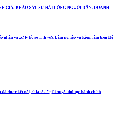
NH GIÁ, KHẢO SÁT SỰ HÀI LÒNG NGƯỜI DÂN, DOANH
ếp nhận và xử lý hồ sơ lĩnh vực Lâm nghiệp và Kiểm lâm trên Hệ
ã được kết nối, chia sẻ để giải quyết thủ tục hành chính