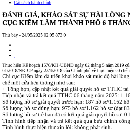
Cải cách hành chính
ĐÁNH GIÁ, KHẢO SÁT SỰ HÀI LÒNG
CỤC KIỂM LÂM THÀNH PHỐ 6 THÁNG NĂM 20
Thứ bảy - 24/05/2025 02:05
873
0
Thưc hiện Kế hoạch 1576/KH-UBND ngày 02 tháng 5 năm 2019 của Uỷ 
61/2018/NĐ-CP ngày 23/4/2018 của Chính phủ về thực hiện cơ chế một
Chi cục Kiểm lâm
đã triển khai khảo sát mức độ hài lòng
chế một cửa liên thông) như sau:
+ Tổng hợp, cập nhật kết quả giải quyết hồ sơ TTHC tại 
Tiếp nhận và trả kết quả TTHC 06 tháng năm 2025: 1.162 
Số lượng hồ sơ giải quyết trước hạn: 187 hồ sơ/1.162 hồ
Số lượng hồ sơ đúng hạn: 975 hồ sơ/1.162 hồ sơ (đạt 8
Số lượng hồ sơ trễ hạn đã có kết quả giải quyết hồ sơ: 0 
Tình hình tiếp nhận và trả kết quả qua bưu chính công 
Tình hình thực hiện thư xin lỗi: không phát sinh.