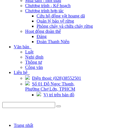
Mua sắm - mời thầu
Chương trình - Kế hoạch
Chương trình hợp tác
Cứu hộ động vật hoang dã
Quản lý bảo vệ rừng
Phòng cháy và chữa cháy rừng
Hoạt động đoàn thể
Đảng
Đoàn Thanh Niên
Văn bản
Luật
Nghị định
Thông tư
Công văn
Liên hệ
Điện thoại: (028)38552501
Số 01 Đỗ Ngọc Thạnh,
Phường Chợ Lớn, TPHCM
Vị trí trên bản đồ
Trang nhất