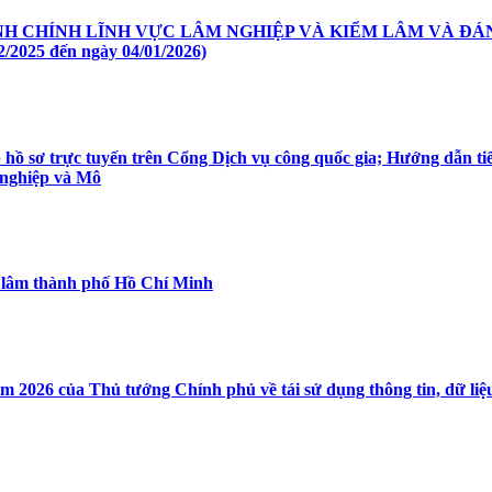
ÀNH CHÍNH LĨNH VỰC LÂM NGHIỆP VÀ KIỂM LÂM VÀ ĐÁ
2025 đến ngày 04/01/2026)
hồ sơ trực tuyến trên Cổng Dịch vụ công quốc gia; Hướng dẫn ti
 nghiệp và Mô
m lâm thành phố Hồ Chí Minh
2026 của Thủ tướng Chính phủ về tái sử dụng thông tin, dữ liệu đ