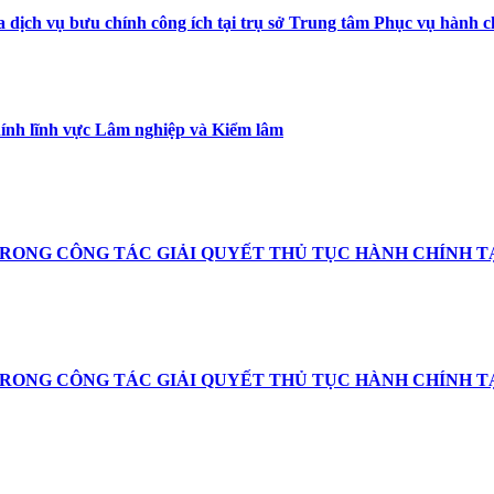
qua dịch vụ bưu chính công ích tại trụ sở Trung tâm Phục vụ hàn
chính lĩnh vực Lâm nghiệp và Kiểm lâm
TRONG CÔNG TÁC GIẢI QUYẾT THỦ TỤC HÀNH CHÍNH TẠ
TRONG CÔNG TÁC GIẢI QUYẾT THỦ TỤC HÀNH CHÍNH TẠ