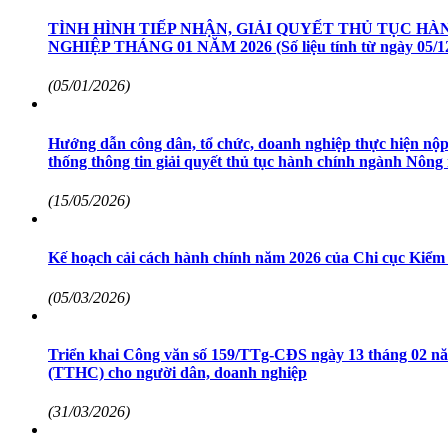
TÌNH HÌNH TIẾP NHẬN, GIẢI QUYẾT THỦ TỤC H
NGHIỆP THÁNG 01 NĂM 2026 (Số liệu tính từ ngày 05/12/
(05/01/2026)
Hướng dẫn công dân, tổ chức, doanh nghiệp thực hiện nộp 
thống thông tin giải quyết thủ tục hành chính ngành Nông
(15/05/2026)
Kế hoạch cải cách hành chính năm 2026 của Chi cục Kiể
(05/03/2026)
Triển khai Công văn số 159/TTg-CĐS ngày 13 tháng 02 năm 
(TTHC) cho người dân, doanh nghiệp
(31/03/2026)