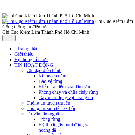
Chi Cục Kiểm Lâm 
Cổng thông tin điện tử
Chi Cục Kiểm Lâm Thành Phố Hồ Chí Minh
Trang nhất
Giới thiệu
Hệ thống tổ chức
TIN HOẠT ĐỘNG
Chỉ đạo điều hành
Kế hoạch năm
Bảo vệ rừng
Kiểm tra kiểm soát lâm sản
Phòng cháy và chữa cháy rừng
Gây nuôi động vật hoang dã
Thông tin tuyên truyền
Thông tin kinh tế - xã hội
Tư vấn lâm nghiệp
Trồng rừng
Kỹ thuật gây nuôi động vật
hoang dã