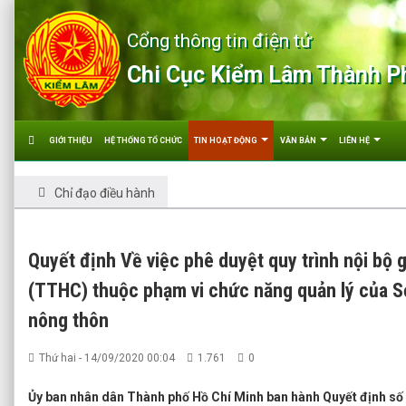
Cổng thông tin điện tử
Chi Cục Kiểm Lâm Thành P
GIỚI THIỆU
HỆ THỐNG TỔ CHỨC
TIN HOẠT ĐỘNG
VĂN BẢN
LIÊN HỆ
Chỉ đạo điều hành
Quyết định Về việc phê duyệt quy trình nội bộ g
(TTHC) thuộc phạm vi chức năng quản lý của Sở
nông thôn
Thứ hai - 14/09/2020 00:04
1.761
0
Ủy ban nhân dân Thành phố Hồ Chí Minh ban hành Quyết định s