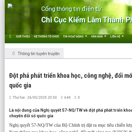
Cổng thông tin điện tử
Chi Cục Kiểm Lâm Thành P
GIỚI THIỆU
HỆ THỐNG TỔ CHỨC
TIN HOẠT ĐỘNG
VĂN BẢN
LIÊN HỆ
Thông tin tuyên truyền
Đột phá phát triển khoa học, công nghệ, đổi mớ
quốc gia
Thứ hai - 26/05/2025 20:50
644
0
Là nội dung của Nghị quyết 57-NQ/TW về đột phá phát triển kho
chuyển đổi số quốc gia
Nghị quyết 57-NQ/TW của Bộ Chính trị đặt ra mục tiêu chiến lược