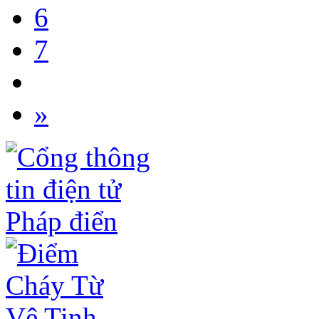
6
7
»