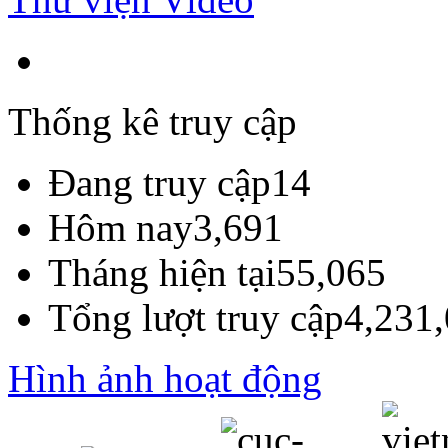
Thống kê truy cập
Đang truy cập
14
Hôm nay
3,691
Tháng hiện tại
55,065
Tổng lượt truy cập
4,231
Hình ảnh hoạt động