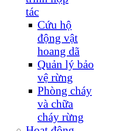
tác
Cứu hộ
động vật
hoang dã
Quản lý bảo
vệ rừng
Phòng cháy
và chữa
cháy rừng
Hoạt động