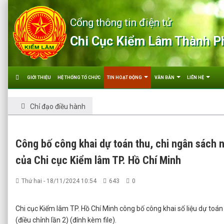
Cổng thông tin điện tử
Chi Cục Kiểm Lâm Thành P
GIỚI THIỆU
HỆ THỐNG TỔ CHỨC
TIN HOẠT ĐỘNG
VĂN BẢN
LIÊN HỆ
Chỉ đạo điều hành
Công bố công khai dự toán thu, chi ngân sách 
của Chi cục Kiểm lâm TP. Hồ Chí Minh
Thứ hai - 18/11/2024 10:54
643
0
Chi cục Kiểm lâm TP. Hồ Chí Minh công bố công khai số liệu dự toá
(điều chỉnh lần 2) (đính kèm file).