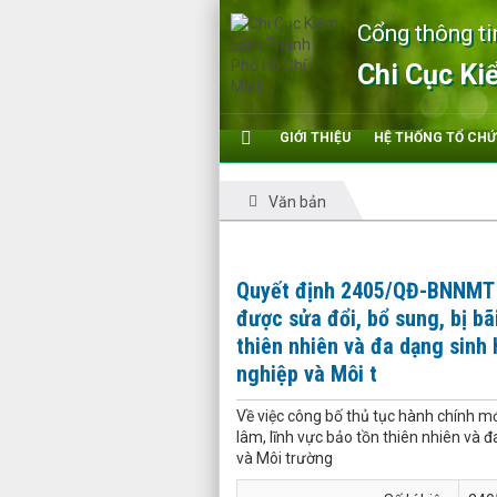
Cổng thông ti
Chi Cục Ki
GIỚI THIỆU
HỆ THỐNG TỔ CH
Văn bản
Quyết định 2405/QĐ-BNNMT V
được sửa đổi, bổ sung, bị bã
thiên nhiên và đa dạng sinh
nghiệp và Môi t
Về việc công bố thủ tục hành chính mớ
lâm, lĩnh vực bảo tồn thiên nhiên và
và Môi trường