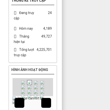
THỐNG KÊ TRUY CẬP
Đang truy
24
cập
Hôm nay
4,189
Tháng
49,727
hiện tại
Tổng lượt
4,225,701
truy cập
HÌNH ẢNH HOẠT ĐỘNG
Image cannot be
loaded