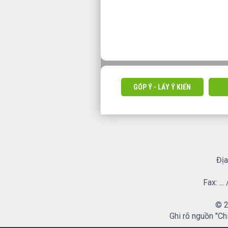
GÓP Ý - LẤY Ý KIẾN
Địa
Fax: .
© 2
Ghi rõ nguồn "Ch