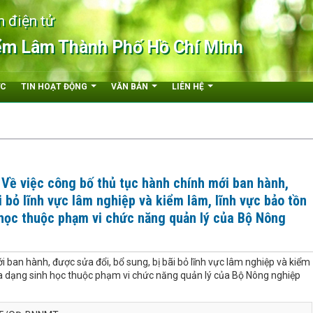
n điện tử
ểm Lâm Thành Phố Hồ Chí Minh
ỨC
TIN HOẠT ĐỘNG
VĂN BẢN
LIÊN HỆ
ề việc công bố thủ tục hành chính mới ban hành,
i bỏ lĩnh vực lâm nghiệp và kiểm lâm, lĩnh vực bảo tồn
 học thuộc phạm vi chức năng quản lý của Bộ Nông
i ban hành, được sửa đổi, bổ sung, bị bãi bỏ lĩnh vực lâm nghiệp và kiểm
 đa dạng sinh học thuộc phạm vi chức năng quản lý của Bộ Nông nghiệp