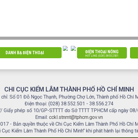
ĐIỆN THOẠI NÓNG
DANH BẠ ĐIỆN THOẠI
HOT LINE: (028) 3855 2501
CHI CỤC KIỂM LÂM THÀNH PHỐ HỒ CHÍ MINH
 chỉ: Số 01 Đỗ Ngọc Thạnh, Phường Chợ Lớn, Thành phố Hồ Chí 
Điện thoại: (028) 38.552.501 - 38.556.274
.. // Giấy phép số 10/GP-STTTT do Sở TTTT TPHCM cấp ngày 08
Email:
cckl.stnmt@tphcm.gov.vn
017 - Bản quyền thuộc về Chi Cục Kiểm Lâm Thành Phố Hồ Chí M
i Cục Kiểm Lâm Thành Phố Hồ Chí Minh" khi phát hành lại thông ti