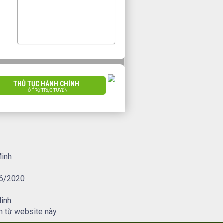
THỦ TỤC HÀNH CHÍNH
HỖ TRỢ TRỰC TUYẾN
Minh
/6/2020
inh.
n từ website này.