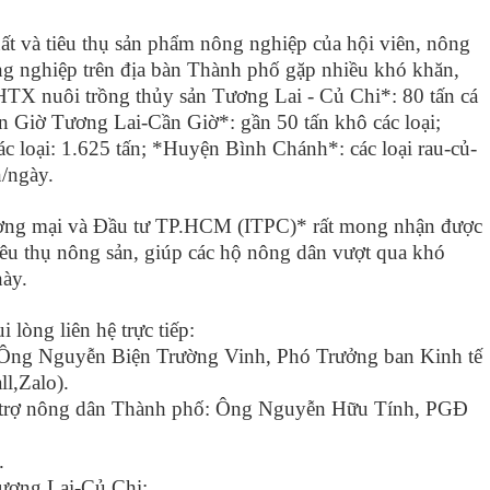
ất và tiêu thụ sản phẩm nông nghiệp của hội viên, nông
ông nghiệp trên địa bàn Thành phố gặp nhiều khó khăn,
HTX nuôi trồng thủy sản Tương Lai - Củ Chi*: 80 tấn cá
n Giờ Tương Lai-Cần Giờ*: gần 50 tấn khô các loại;
 loại: 1.625 tấn; *Huyện Bình Chánh*: các loại rau-củ-
n/ngày.
ơng mại và Đầu tư TP.HCM (ITPC)* rất mong nhận được
tiêu thụ nông sản, giúp các hộ nông dân vượt qua khó
này.
i lòng liên hệ trực tiếp:
Ông Nguyễn Biện Trường Vinh, Phó Trưởng ban Kinh tế
l,Zalo).
ỗ trợ nông dân Thành phố: Ông Nguyễn Hữu Tính, PGĐ
.
Tương Lai-Củ Chi: