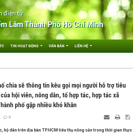
n điện tử
ểm Lâm Thành Phố Hồ Chí Minh
ỨC
TIN HOẠT ĐỘNG
VĂN BẢN
LIÊN HỆ
 chia sẽ thông tin kêu gọi mọi người hỗ trợ tiêu
ủa hội viên, nông dân, tổ hợp tác, hợp tác xã
Thành phố gặp nhiều khó khăn
0
ác, hộ dân trên địa bàn TP.HCM tiêu thụ nông sản trong thời gian thực