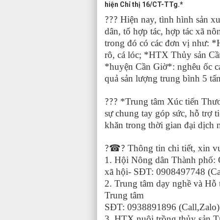
hiện Chỉ thị 16/CT-TTg.*
Hiện nay, tình hình sản xu
???
dân, tổ hợp tác, hợp tác xã n
trong đó có các đơn vị như: *
rô, cá lóc; *HTX Thủy sản Cầ
*huyện Cần Giờ*: nghêu ốc các
quả sản lượng trung bình 5 tấ
*Trung tâm Xúc tiến Thư
???
sự chung tay góp sức, hỗ trợ 
khăn trong thời gian đại dịch 
☎
Thông tin chi tiết, xin vu
?
?
1. Hội Nông dân Thành phố: 
xã hội- SĐT: 0908497748 (Cal
2. Trung tâm dạy nghề và H
Trung tâm
SĐT: 0938891896 (Call,Zalo)
3. HTX nuôi trồng thủy sản 