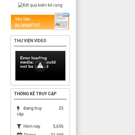
THƯ VIỆN VIDEO
Error loading
media: File could
not be played
THỐNG KÊ TRUY CẬP
Đang truy
25
cập
Hôm nay
5,656
Tháng
31,349