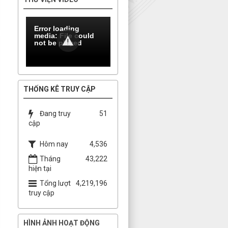
Error loading
media: File could
not be played
THỐNG KÊ TRUY CẬP
Đang truy
51
cập
Hôm nay
4,536
Tháng
43,222
hiện tại
Tổng lượt
4,219,196
truy cập
HÌNH ẢNH HOẠT ĐỘNG