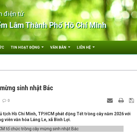
n điện tử
ểm Lâm Thành Phố Hồ Chí Minh
ỨC
TIN HOẠT ĐỘNG
VĂN BẢN
LIÊN HỆ
 mừng sinh nhật Bác
0
 tịch Hồ Chí Minh, TP.HCM phát động Tết trồng cây năm 2026 với
g viên văn hóa Láng Le, xã Bình Lợi.