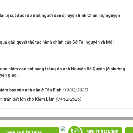
dài bị cụt đuôi do một người dân ở huyện Bình Chánh tự nguyện
 quả giải quyết thủ tục hành chính của Sở Tài nguyên và Môi
 con chim cao cát bụng trắng do anh Nguyễn Bá Quyền (ở phường
yện giao.
hiếm bay vào nhà dân ở Tân Bình
(19/02/2025)
n trăn đất lớn cho Kiểm Lâm
(04/02/2025)
ĐIỆN THOẠI NÓNG
DANH BẠ ĐIỆN THOẠI