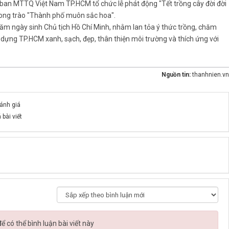
ban MTTQ Việt Nam TP.HCM tổ chức lễ phát động "Tết trồng cây đời đời
ong trào "Thành phố muôn sắc hoa".
ăm ngày sinh Chủ tịch Hồ Chí Minh, nhằm lan tỏa ý thức trồng, chăm
 dựng TP.HCM xanh, sạch, đẹp, thân thiện môi trường và thích ứng với
Nguồn tin:
thanhnien.vn
đánh giá
 bài viết
 có thể bình luận bài viết này