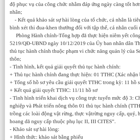
độ phục vụ của công chức nhằm đáp ứng ngày càng tốt hơn 
nhân;
- Kết quả khảo sát sự hài lòng của tổ chức, cá nhân là tiê
bình xét thi đua-khen thưởng đối với tập thể, cá nhân cuối
Phòng Hành chính-Tổng hợp đã thực hiện niêm yết công 
5219/QĐ-UBND ngày 10/12/2019 của Ủy ban nhân dân Th
thủ tục hành chính thuộc phạm vi chức năng quản lý của S
thôn;
- Tình hình, kết quả giải quyết thủ tục hành chính:
+ Thủ tục hành chính đang thực hiện: 01 TTHC (Xác nhận 
+ Tổng số hồ sơ yêu cầu giải quyết TTHC trong kỳ: 11 hồ 
+ Kết quả giải quyết TTHC: 11/11 hồ sơ
- Tình hình triển khai dịch vụ công trực tuyến mức độ 3: 
nghiệp và Phát triển nông thôn 01 thủ tục hành chính (TT
trồng các loài động vật rừng, thực vậtrừng nguy cấp, quý, 
hoang dã nguy cấp thuộc phụ lục II, III CITES”
.
- Khảo sát sự hài lòng:
+ Hình thức: khảo sát bằng phiếu