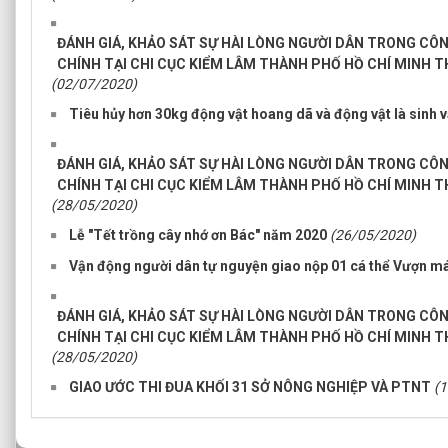
ĐÁNH GIÁ, KHẢO SÁT SỰ HÀI LÒNG NGƯỜI DÂN TRONG CÔ
CHÍNH TẠI CHI CỤC KIỂM LÂM THÀNH PHỐ HỒ CHÍ MINH T
(02/07/2020)
Tiêu hủy hơn 30kg động vật hoang dã và động vật là sinh v
ĐÁNH GIÁ, KHẢO SÁT SỰ HÀI LÒNG NGƯỜI DÂN TRONG CÔ
CHÍNH TẠI CHI CỤC KIỂM LÂM THÀNH PHỐ HỒ CHÍ MINH T
(28/05/2020)
Lễ "Tết trồng cây nhớ ơn Bác" năm 2020
(26/05/2020)
Vận động người dân tự nguyện giao nộp 01 cá thể Vượn m
ĐÁNH GIÁ, KHẢO SÁT SỰ HÀI LÒNG NGƯỜI DÂN TRONG CÔ
CHÍNH TẠI CHI CỤC KIỂM LÂM THÀNH PHỐ HỒ CHÍ MINH T
(28/05/2020)
GIAO ƯỚC THI ĐUA KHỐI 31 SỞ NÔNG NGHIỆP VÀ PTNT
(