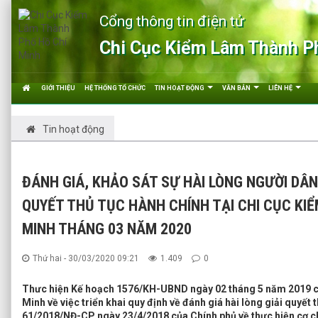
Cổng thông tin điện tử
Chi Cục Kiểm Lâm Thành P
GIỚI THIỆU
HỆ THỐNG TỔ CHỨC
TIN HOẠT ĐỘNG
VĂN BẢN
LIÊN HỆ
Tin hoạt động
ĐÁNH GIÁ, KHẢO SÁT SỰ HÀI LÒNG NGƯỜI DÂN
QUYẾT THỦ TỤC HÀNH CHÍNH TẠI CHI CỤC KI
MINH THÁNG 03 NĂM 2020
Thứ hai - 30/03/2020 09:21
1.409
0
Thưc hiện Kế hoạch 1576/KH-UBND ngày 02 tháng 5 năm 2019 c
Minh về việc triển khai quy định về đánh giá hài lòng giải quyết 
61/2018/NĐ-CP ngày 23/4/2018 của Chính phủ về thực hiện cơ c