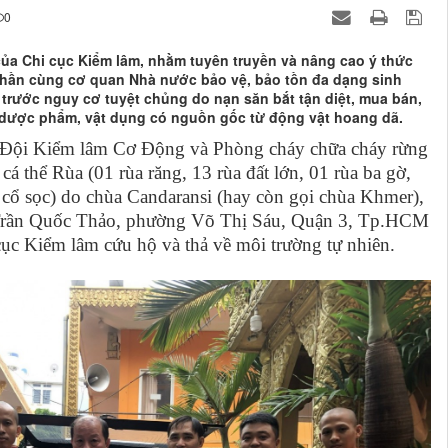
0
ủa Chi cục Kiểm lâm, nhằm tuyên truyền và nâng cao ý thức
phần cùng cơ quan Nhà nước bảo vệ, bảo tồn đa dạng sinh
 trước nguy cơ tuyệt chủng do nạn săn bắt tận diệt, mua bán,
, dược phẩm, vật dụng có nguồn gốc từ động vật hoang dã.
Đội Kiểm lâm Cơ Động và Phòng cháy chữa cháy rừng
cá thể Rùa (01 rùa răng, 13 rùa đất lớn, 01 rùa ba gờ,
 cổ sọc) do chùa Candaransi (hay còn gọi chùa Khmer),
 Trần Quốc Thảo, phường Võ Thị Sáu, Quận 3, Tp.HCM
ục Kiểm lâm cứu hộ và thả về môi trường tự nhiên.