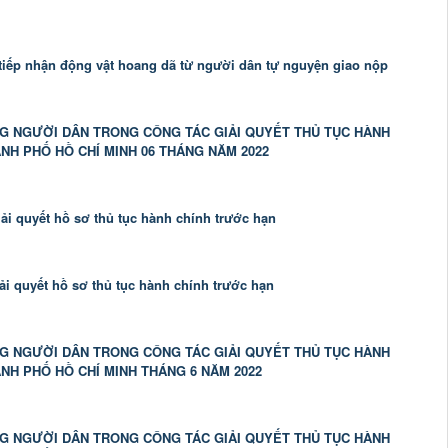
ếp nhận động vật hoang dã từ người dân tự nguyện giao nộp
NG NGƯỜI DÂN TRONG CÔNG TÁC GIẢI QUYẾT THỦ TỤC HÀNH
ÀNH PHỐ HỒ CHÍ MINH 06 THÁNG NĂM 2022
ải quyết hồ sơ thủ tục hành chính trước hạn
ải quyết hồ sơ thủ tục hành chính trước hạn
NG NGƯỜI DÂN TRONG CÔNG TÁC GIẢI QUYẾT THỦ TỤC HÀNH
ÀNH PHỐ HỒ CHÍ MINH THÁNG 6 NĂM 2022
NG NGƯỜI DÂN TRONG CÔNG TÁC GIẢI QUYẾT THỦ TỤC HÀNH