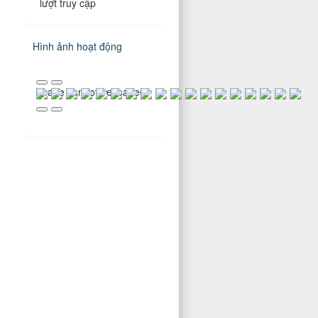
lượt truy cập
Hình ảnh hoạt động
Image cannot be loaded