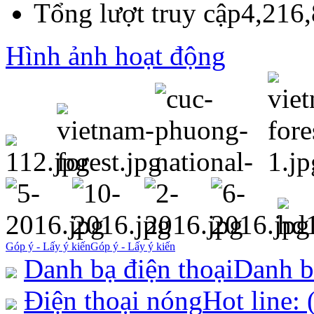
Tổng lượt truy cập
4,216
Hình ảnh hoạt động
Góp ý - Lấy ý kiến
Góp ý - Lấy ý kiến
Danh bạ điện thoại
Danh b
Điện thoại nóng
Hot line: