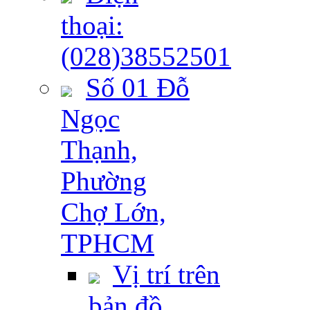
thoại:
(028)38552501
Số 01 Đỗ
Ngọc
Thạnh,
Phường
Chợ Lớn,
TPHCM
Vị trí trên
bản đồ