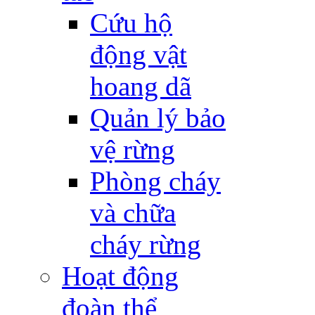
Cứu hộ
động vật
hoang dã
Quản lý bảo
vệ rừng
Phòng cháy
và chữa
cháy rừng
Hoạt động
đoàn thể