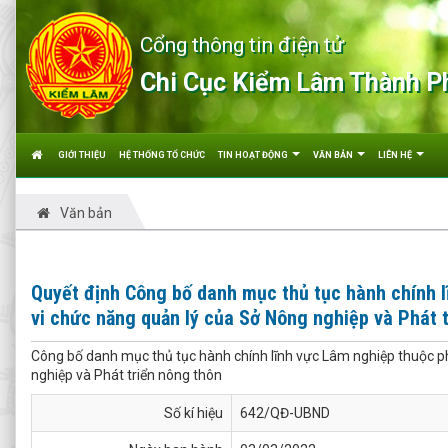
Cổng thông tin điện tử
Chi Cục Kiểm Lâm Thành P
GIỚI THIỆU
HỆ THỐNG TỔ CHỨC
TIN HOẠT ĐỘNG
VĂN BẢN
LIÊN HỆ
Văn bản
Quyết định Công bố danh mục thủ tục hành chính 
vi chức năng quản lý của Sở Nông nghiệp và Phát 
Công bố danh mục thủ tục hành chính lĩnh vực Lâm nghiệp thuộc p
nghiệp và Phát triển nông thôn
Số kí hiệu
642/QĐ-UBND