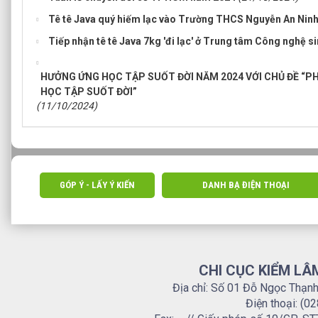
Tê tê Java quý hiếm lạc vào Trường THCS Nguyễn An Nin
Tiếp nhận tê tê Java 7kg 'đi lạc' ở Trung tâm Công nghệ 
HƯỞNG ỨNG HỌC TẬP SUỐT ĐỜI NĂM 2024 VỚI CHỦ ĐỀ “P
HỌC TẬP SUỐT ĐỜI”
(11/10/2024)
GÓP Ý - LẤY Ý KIẾN
DANH BẠ ĐIỆN THOẠI
CHI CỤC KIỂM LÂ
Địa chỉ: Số 01 Đỗ Ngọc Thạn
Điện thoại: (0