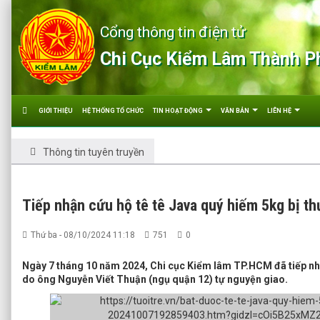
Cổng thông tin điện tử
Chi Cục Kiểm Lâm Thành P
GIỚI THIỆU
HỆ THỐNG TỔ CHỨC
TIN HOẠT ĐỘNG
VĂN BẢN
LIÊN HỆ
Thông tin tuyên truyền
Tiếp nhận cứu hộ tê tê Java quý hiếm 5kg bị t
Thứ ba - 08/10/2024 11:18
751
0
Ngày 7 tháng 10 năm 2024, Chi cục Kiểm lâm TP.HCM đã tiếp nhậ
do ông Nguyễn Viết Thuận (ngụ quận 12) tự nguyện giao.