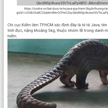
https://tuoitre.vn/bat-duoc-te-te-java-quy-hiem-5kg-bi-thuong
gidzl=cOi5B25xMZ2SaWml86rOCPwO2Iq-QbrdWSjUAcew33VTnLai
Chi cục Kiểm lâm TP.HCM xác định đây là tê tê Java, tên
tính đực, nặng khoảng 5kg, thuộc nhóm IB trong danh 
hiếm.