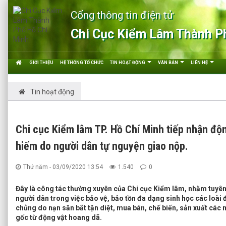
Cổng thông tin điện tử
Chi Cục Kiểm Lâm Thành P
GIỚI THIỆU
HỆ THỐNG TỔ CHỨC
TIN HOẠT ĐỘNG
VĂN BẢN
LIÊN HỆ
Tin hoạt động
Chi cục Kiểm lâm TP. Hồ Chí Minh tiếp nhận độn
hiếm do người dân tự nguyện giao nộp.
Thứ năm - 03/09/2020 13:54
1.540
0
Đây là công tác thường xuyên của Chi cục Kiểm lâm, nhằm tuyên
người dân trong việc bảo vệ, bảo tồn đa dạng sinh học các loài
chủng do nạn săn bắt tận diệt, mua bán, chế biến, sản xuất cá
gốc từ động vật hoang dã.