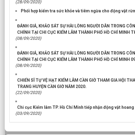
(28/09/2020)
Phối hợp kiểm tra sức khỏe và tiêm ngừa cho động vật rừn
ĐÁNH GIÁ, KHẢO SÁT SỰ HÀI LÒNG NGƯỜI DÂN TRONG CÔ
CHÍNH TẠI CHI CỤC KIỂM LÂM THÀNH PHỐ HỒ CHÍ MINH T
(08/09/2020)
ĐÁNH GIÁ, KHẢO SÁT SỰ HÀI LÒNG NGƯỜI DÂN TRONG CÔ
CHÍNH TẠI CHI CỤC KIỂM LÂM THÀNH PHỐ HỒ CHÍ MINH 0
(08/09/2020)
CHIẾN SĨ TỰ VỆ HẠT KIỂM LÂM CẦN GIỜ THAM GIA HỘI T
TRANG HUYỆN CẦN GIỜ NĂM 2020.
(22/09/2020)
Chi cục Kiểm lâm TP. Hồ Chí Minh tiếp nhận động vật hoang
(03/09/2020)