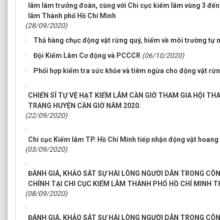
lâm làm trưởng đoàn, cùng với Chi cục kiểm lâm vùng 3 đến 
lâm Thành phố Hồ Chí Minh
(28/09/2020)
Thả hàng chục động vật rừng quý, hiếm về môi trường tự 
Đội Kiểm Lâm Cơ động và PCCCR
(06/10/2020)
Phối hợp kiểm tra sức khỏe và tiêm ngừa cho động vật rừn
CHIẾN SĨ TỰ VỆ HẠT KIỂM LÂM CẦN GIỜ THAM GIA HỘI T
TRANG HUYỆN CẦN GIỜ NĂM 2020.
(22/09/2020)
Chi cục Kiểm lâm TP. Hồ Chí Minh tiếp nhận động vật hoang
(03/09/2020)
ĐÁNH GIÁ, KHẢO SÁT SỰ HÀI LÒNG NGƯỜI DÂN TRONG CÔ
CHÍNH TẠI CHI CỤC KIỂM LÂM THÀNH PHỐ HỒ CHÍ MINH T
(08/09/2020)
ĐÁNH GIÁ, KHẢO SÁT SỰ HÀI LÒNG NGƯỜI DÂN TRONG CÔ