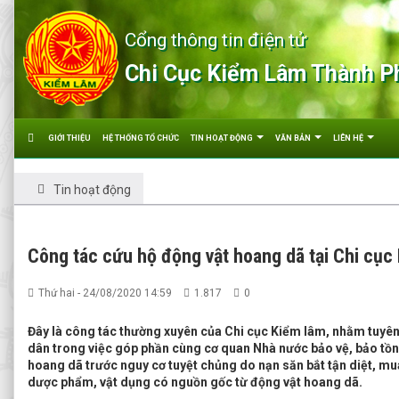
Cổng thông tin điện tử
Chi Cục Kiểm Lâm Thành P
GIỚI THIỆU
HỆ THỐNG TỔ CHỨC
TIN HOẠT ĐỘNG
VĂN BẢN
LIÊN HỆ
Tin hoạt động
Công tác cứu hộ động vật hoang dã tại Chi cục 
Thứ hai - 24/08/2020 14:59
1.817
0
Đây là công tác thường xuyên của Chi cục Kiểm lâm, nhằm tuyên
dân trong việc góp phần cùng cơ quan Nhà nước bảo vệ, bảo tồn
hoang dã trước nguy cơ tuyệt chủng do nạn săn bắt tận diệt, mu
dược phẩm, vật dụng có nguồn gốc từ động vật hoang dã.