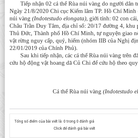
Tiếp nhận 02
cá thể
Rùa núi vàng do người dân t
Ngày 21/8/2020 Chi cục Kiểm lâm
TP. Hồ Chí Minh
núi vàng
(
Indotestudo elongata
),
giới tính:
02 con
cái
Châu Trần Duy Tâm, địa chỉ số: 20/17 đường 4, khu
Thủ Đức, Thành phố Hồ Chí Minh,
tự nguyện giao 
vật rừng nguy cấp, quý, hiếm (nhóm IIB của Nghị đ
22/01/2019 của Chính Phủ).
Sau khi tiếp nhận, các cá thể
Rùa núi vàng
trên đ
cứu hộ động vật hoang dã Củ Chi để cứu hộ theo quy 
Cá thể Rùa núi vàng
(
Indotestudo e
Tổng số điểm của bài viết là: 0 trong 0 đánh giá
Click để đánh giá bài viết