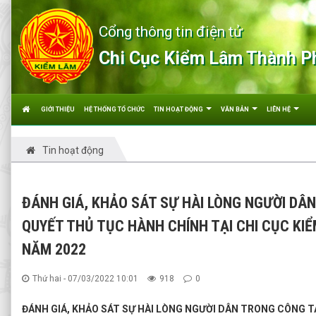
Cổng thông tin điện tử
Chi Cục Kiểm Lâm Thành P
GIỚI THIỆU
HỆ THỐNG TỔ CHỨC
TIN HOẠT ĐỘNG
VĂN BẢN
LIÊN HỆ
Tin hoạt động
ĐÁNH GIÁ, KHẢO SÁT SỰ HÀI LÒNG NGƯỜI DÂN
QUYẾT THỦ TỤC HÀNH CHÍNH TẠI CHI CỤC KI
NĂM 2022
Thứ hai - 07/03/2022 10:01
918
0
ĐÁNH GIÁ, KHẢO SÁT SỰ HÀI LÒNG NGƯỜI DÂN TRONG CÔNG T