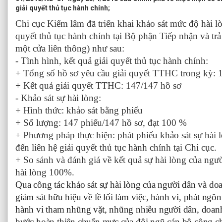
giải quyết thủ tục hành chính;
Chi cục Kiểm lâm
đã triển khai khảo sát mức độ hài l
quyết thủ tục hành chính tại Bộ phận Tiếp nhận và trả
một cửa liên thông) như sau:
- Tình hình, kết quả giải quyết thủ tục hành chính:
+ Tổng số hồ sơ yêu cầu giải quyết TTHC trong kỳ: 
+ Kết quả giải quyết TTHC: 147/147 hồ sơ
- Khảo sát sự hài lòng:
+ Hình thức: khảo sát bằng phiếu
+ Số lượng: 147 phiếu/147 hồ sơ, đạt 100 %
+ Phương pháp thực hiện: phát phiếu khảo sát sự hài
đến liên hệ giải quyết thủ tục hành chính tại Chi cục.
+ So sánh và đánh giá về kết quả sự hài lòng của ngư
hài lòng 100%.
Qua công tác khảo sát sự hài lòng của người dân và do
giám sát hữu hiệu về lề lối làm việc, hành vi, phát ngô
hành vi tham nhũng vặt, nhũng nhiễu người dân, doan
bước hoàn thiện chuẩn mực của đội ngũ cán bộ công c