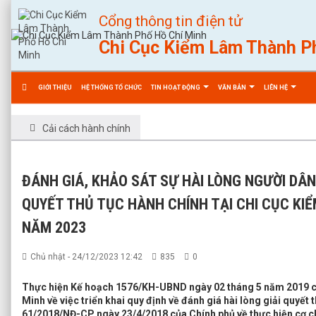
Cổng thông tin điện tử
Chi Cục Kiểm Lâm Thành P
GIỚI THIỆU
HỆ THỐNG TỔ CHỨC
TIN HOẠT ĐỘNG
VĂN BẢN
LIÊN HỆ
Cải cách hành chính
ĐÁNH GIÁ, KHẢO SÁT SỰ HÀI LÒNG NGƯỜI DÂN
QUYẾT THỦ TỤC HÀNH CHÍNH TẠI CHI CỤC KI
NĂM 2023
Chủ nhật - 24/12/2023 12:42
835
0
Thực hiện Kế hoạch 1576/KH-UBND ngày 02 tháng 5 năm 2019 c
Minh về việc triển khai quy định về đánh giá hài lòng giải quyết 
61/2018/NĐ-CP ngày 23/4/2018 của Chính phủ về thực hiện cơ c