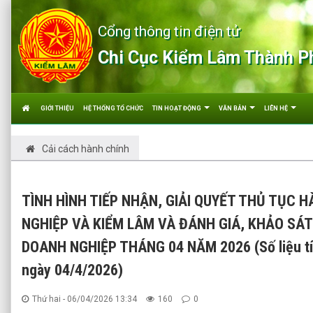
Cổng thông tin điện tử
Chi Cục Kiểm Lâm Thành P
GIỚI THIỆU
HỆ THỐNG TỔ CHỨC
TIN HOẠT ĐỘNG
VĂN BẢN
LIÊN HỆ
Cải cách hành chính
TÌNH HÌNH TIẾP NHẬN, GIẢI QUYẾT THỦ TỤC 
NGHIỆP VÀ KIỂM LÂM VÀ ĐÁNH GIÁ, KHẢO SÁT
DOANH NGHIỆP THÁNG 04 NĂM 2026 (Số liệu tí
ngày 04/4/2026)
Thứ hai - 06/04/2026 13:34
160
0