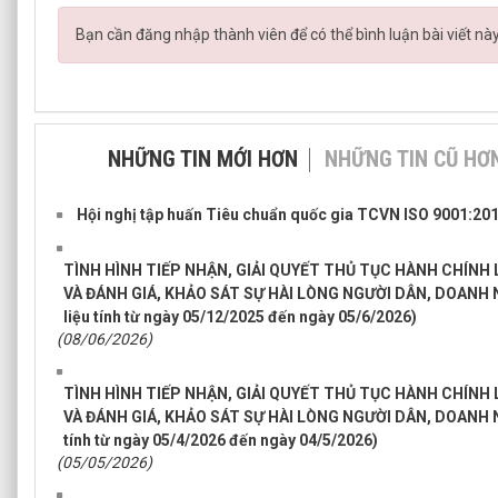
Bạn cần đăng nhập thành viên để có thể bình luận bài viết nà
NHỮNG TIN MỚI HƠN
NHỮNG TIN CŨ HƠ
Hội nghị tập huấn Tiêu chuẩn quốc gia TCVN ISO 9001:20
TÌNH HÌNH TIẾP NHẬN, GIẢI QUYẾT THỦ TỤC HÀNH CHÍNH
VÀ ĐÁNH GIÁ, KHẢO SÁT SỰ HÀI LÒNG NGƯỜI DÂN, DOANH 
liệu tính từ ngày 05/12/2025 đến ngày 05/6/2026)
(08/06/2026)
TÌNH HÌNH TIẾP NHẬN, GIẢI QUYẾT THỦ TỤC HÀNH CHÍNH
VÀ ĐÁNH GIÁ, KHẢO SÁT SỰ HÀI LÒNG NGƯỜI DÂN, DOANH N
tính từ ngày 05/4/2026 đến ngày 04/5/2026)
(05/05/2026)