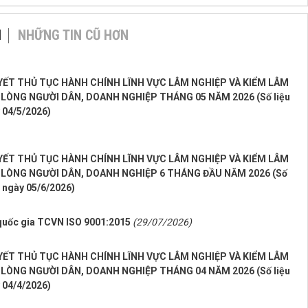
N
NHỮNG TIN CŨ HƠN
UYẾT THỦ TỤC HÀNH CHÍNH LĨNH VỰC LÂM NGHIỆP VÀ KIỂM LÂM
I LÒNG NGƯỜI DÂN, DOANH NGHIỆP THÁNG 05 NĂM 2026 (Số liệu
 04/5/2026)
UYẾT THỦ TỤC HÀNH CHÍNH LĨNH VỰC LÂM NGHIỆP VÀ KIỂM LÂM
I LÒNG NGƯỜI DÂN, DOANH NGHIỆP 6 THÁNG ĐẦU NĂM 2026 (Số
n ngày 05/6/2026)
 quốc gia TCVN ISO 9001:2015
(29/07/2026)
UYẾT THỦ TỤC HÀNH CHÍNH LĨNH VỰC LÂM NGHIỆP VÀ KIỂM LÂM
I LÒNG NGƯỜI DÂN, DOANH NGHIỆP THÁNG 04 NĂM 2026 (Số liệu
 04/4/2026)