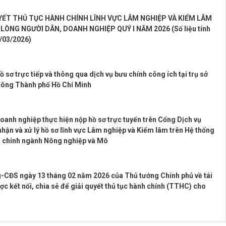
UYẾT THỦ TỤC HÀNH CHÍNH LĨNH VỰC LÂM NGHIỆP VÀ KIỂM LÂM
 LÒNG NGƯỜI DÂN, DOANH NGHIỆP QUÝ I NĂM 2026 (Số liệu tính
/03/2026)
ồ sơ trực tiếp và thông qua dịch vụ bưu chính công ích tại trụ sở
công Thành phố Hồ Chí Minh
oanh nghiệp thực hiện nộp hồ sơ trực tuyến trên Cổng Dịch vụ
hận và xử lý hồ sơ lĩnh vực Lâm nghiệp và Kiểm lâm trên Hệ thống
nh chính ngành Nông nghiệp và Mô
-CĐS ngày 13 tháng 02 năm 2026 của Thủ tướng Chính phủ về tái
ợc kết nối, chia sẻ để giải quyết thủ tục hành chính (TTHC) cho