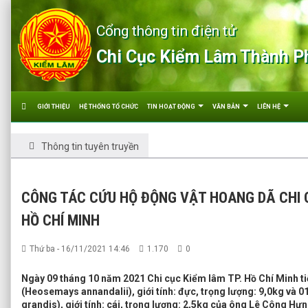
Cổng thông tin điện tử
Chi Cục Kiểm Lâm Thành P
GIỚI THIỆU
HỆ THỐNG TỔ CHỨC
TIN HOẠT ĐỘNG
VĂN BẢN
LIÊN HỆ
Thông tin tuyên truyền
CÔNG TÁC CỨU HỘ ĐỘNG VẬT HOANG DÃ CHI 
HỒ CHÍ MINH
Thứ ba - 16/11/2021 14:46
1.170
0
Ngày 09 tháng 10 năm 2021 Chi cục Kiểm lâm TP. Hồ Chí Minh ti
(Heosemays annandalii), giới tính: đực, trọng lượng: 9,0kg và 
grandis), giới tính: cái, trọng lượng: 2,5kg của ông Lê Công Hưn