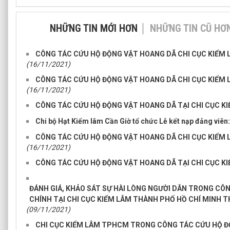
NHỮNG TIN MỚI HƠN
NHỮNG TIN CŨ HƠ
CÔNG TÁC CỨU HỘ ĐỘNG VẬT HOANG DÃ CHI CỤC KIỂM 
(16/11/2021)
CÔNG TÁC CỨU HỘ ĐỘNG VẬT HOANG DÃ CHI CỤC KIỂM 
(16/11/2021)
CÔNG TÁC CỨU HỘ ĐỘNG VẬT HOANG DÃ TẠI CHI CỤC 
Chi bộ Hạt Kiểm lâm Cần Giờ tổ chức Lễ kết nạp đảng viên:
CÔNG TÁC CỨU HỘ ĐỘNG VẬT HOANG DÃ CHI CỤC KIỂM 
(16/11/2021)
CÔNG TÁC CỨU HỘ ĐỘNG VẬT HOANG DÃ TẠI CHI CỤC 
ĐÁNH GIÁ, KHẢO SÁT SỰ HÀI LÒNG NGƯỜI DÂN TRONG CÔ
CHÍNH TẠI CHI CỤC KIỂM LÂM THÀNH PHỐ HỒ CHÍ MINH T
(09/11/2021)
CHI CỤC KIỂM LÂM TPHCM TRONG CÔNG TÁC CỨU HỘ Đ