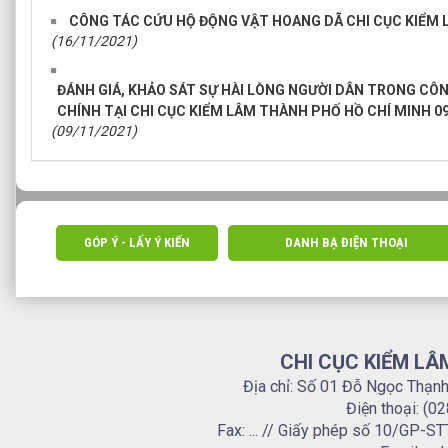
CÔNG TÁC CỨU HỘ ĐỘNG VẬT HOANG DÃ CHI CỤC KIỂM 
(16/11/2021)
ĐÁNH GIÁ, KHẢO SÁT SỰ HÀI LÒNG NGƯỜI DÂN TRONG CÔ
CHÍNH TẠI CHI CỤC KIỂM LÂM THÀNH PHỐ HỒ CHÍ MINH 0
(09/11/2021)
GÓP Ý - LẤY Ý KIẾN
DANH BẠ ĐIỆN THOẠI
CHI CỤC KIỂM LÂ
Địa chỉ: Số 01 Đỗ Ngọc Thạn
Điện thoại: (0
Fax: ... // Giấy phép số 10/GP