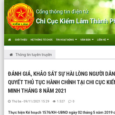
Cổng thông tin điện tử
Chi Cục Kiểm Lâm Thành P
GIỚI THIỆU
HỆ THỐNG TỔ CHỨC
TIN HOẠT ĐỘNG
VĂN BẢN
LIÊN HỆ
Thông tin tuyên truyền
ĐÁNH GIÁ, KHẢO SÁT SỰ HÀI LÒNG NGƯỜI DÂN
QUYẾT THỦ TỤC HÀNH CHÍNH TẠI CHI CỤC KI
MINH THÁNG 8 NĂM 2021
Thứ ba - 09/11/2021 15:29
1.527
0
Thực hiện Kế hoạch 1576/KH-UBND ngày 02 tháng 5 năm 2019 c