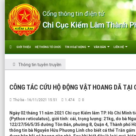
Cổng thông tin điện tử
Chi Cục Kiểm Lâm Thành P
GIỚI THIỆU
HỆ THỐNG TỔ CHỨC
TIN HOẠT ĐỘNG
VĂN BẢN
LIÊN HỆ
Thông tin tuyên truyền
CÔNG TÁC CỨU HỘ ĐỘNG VẬT HOANG DÃ TẠI 
Thứ ba - 16/11/2021 15:51
1.474
0
Ngày 02 tháng 11 năm 2021 Chi cục Kiểm lâm TP. Hồ Chí Minh ti
(Python reticulatus), giới tính: cái, trọng lượng: 21kg, do bà N
122/27/56/5/35 đường Tôn Đản, phường 8, Quận 4, Thành phố H
thông tin bà Nguyễn Hữu Phương Linh cho biết cá thể Trăn gấm 