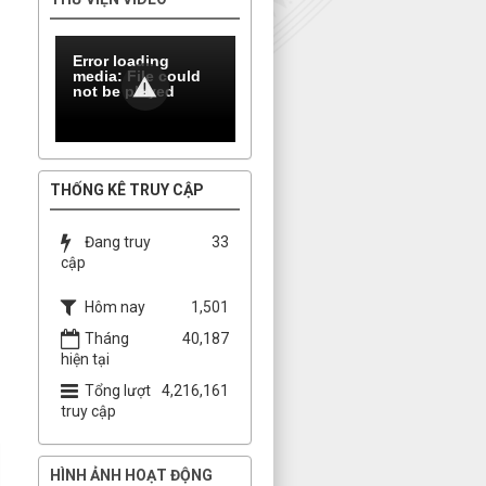
Error loading
media: File could
not be played
THỐNG KÊ TRUY CẬP
Đang truy
33
cập
Hôm nay
1,501
Tháng
40,187
hiện tại
Tổng lượt
4,216,161
truy cập
HÌNH ẢNH HOẠT ĐỘNG