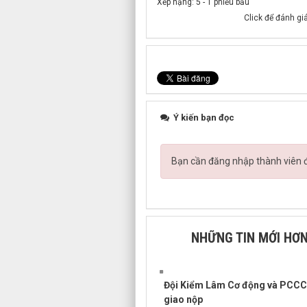
Xếp hạng:
5
-
1
phiếu bầu
Click để đánh giá
Ý kiến bạn đọc
Bạn cần đăng nhập thành viên để
NHỮNG TIN MỚI HƠ
Đội Kiểm Lâm Cơ động và PCCCR
giao nộp