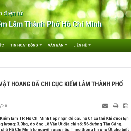
n điện tử
ểm Lâm Thành Phố Hồ Chí Minh
ỨC
TIN HOẠT ĐỘNG
VĂN BẢN
LIÊN HỆ
VẬT HOANG DÃ CHI CỤC KIỂM LÂM THÀNH PHỐ
0
iểm lâm TP. Hồ Chí Minh tiếp nhận để cứu hộ 01 cá thể Khỉ đuôi lợn
ọng lượng: 3,0kg, do ông Lê Văn Út địa chỉ số: 56 đường Tân Cảng,
phố Hồ Chí Minh tự nguyện giao nộp.Theo thông tin ông Út cho biết