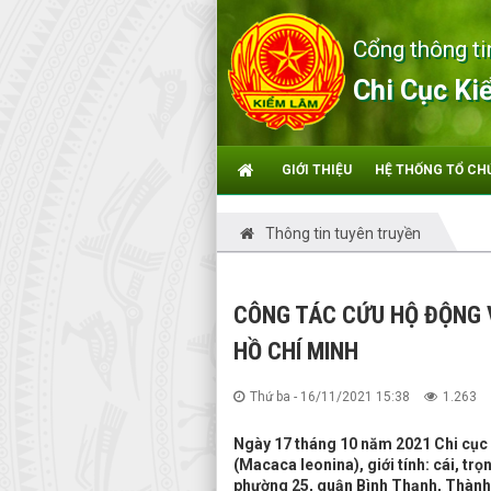
Cổng thông ti
Chi Cục Ki
GIỚI THIỆU
HỆ THỐNG TỔ CH
Thông tin tuyên truyền
CÔNG TÁC CỨU HỘ ĐỘNG 
HỒ CHÍ MINH
Thứ ba - 16/11/2021 15:38
1.263
Ngày 17 tháng 10 năm 2021 Chi cục K
(Macaca leonina), giới tính: cái, tr
phường 25, quận Bình Thạnh, Thành 