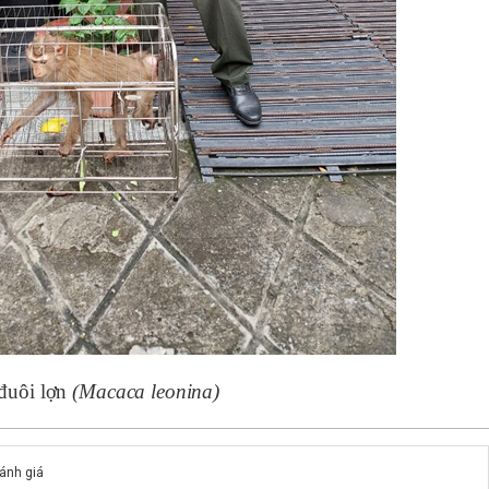
i lợn
(Macaca leonina
)
đánh giá