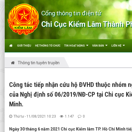
Cổng thông tin điện tử
Chi Cục Kiểm Lâm Thành P
GIỚI THIỆU
HỆ THỐNG TỔ CHỨC
TIN HOẠT ĐỘNG
VĂN BẢN
LIÊN HỆ
Thông tin tuyên truyền
Công tác tiếp nhận cứu hộ ĐVHD thuộc nhóm ng
của Nghị định số 06/2019/NĐ-CP tại Chi cục K
Minh.
Thứ tư - 11/08/2021 10:23
1.147
0
Ngày 30 tháng 6 năm 2021 Chi cục Kiểm lâm TP. Hồ Chí Minh tiế