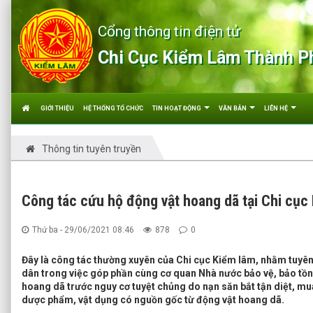
Cổng thông tin điện tử
Chi Cục Kiểm Lâm Thành P
GIỚI THIỆU
HỆ THỐNG TỔ CHỨC
TIN HOẠT ĐỘNG
VĂN BẢN
LIÊN HỆ
Thông tin tuyên truyền
Công tác cứu hộ động vật hoang dã tại Chi cục
Thứ ba - 29/06/2021 08:46
878
0
Đây là công tác thường xuyên của Chi cục Kiểm lâm, nhằm tuyên
dân trong việc góp phần cùng cơ quan Nhà nước bảo vệ, bảo tồn
hoang dã trước nguy cơ tuyệt chủng do nạn săn bắt tận diệt, mu
dược phẩm, vật dụng có nguồn gốc từ động vật hoang dã.