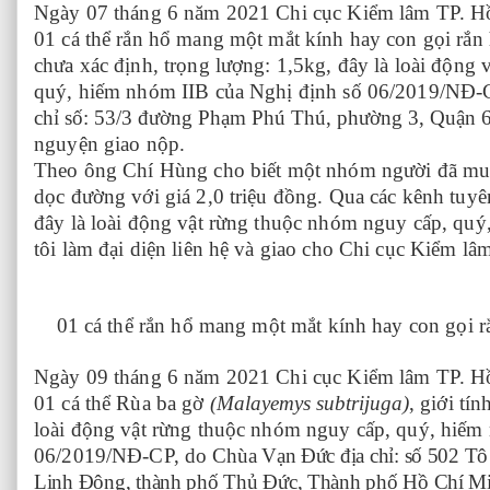
Ngày 07 tháng 6 năm 2021 Chi cục Kiểm lâm TP. H
01 cá thể rắn hổ mang một mắt kính hay con gọi rắn
chưa xác định, trọng lượng: 1,5kg, đây là loài động
quý, hiếm nhóm IIB của Nghị định số 06/2019/NĐ-
chỉ số: 53/3 đường Phạm Phú Thú, phường 3, Quận
nguyện giao nộp.
Theo ông Chí Hùng cho biết một nhóm người đã mua
dọc đường với giá 2,0 triệu đồng. Qua các kênh tuyên
đây là loài động vật rừng
thuộc nhóm nguy cấp, quý,
tôi làm đại diện liên hệ và giao cho Chi cục Kiểm lâ
01 cá thể rắn hổ mang một mắt kính hay con gọi r
Ngày 09 tháng 6 năm 2021 Chi cục Kiểm lâm TP. H
01 cá thể Rùa ba gờ
(
Malayemys subtrijuga
)
, giới tí
loài động vật rừng thuộc nhóm nguy cấp, quý, hiếm
06/2019/NĐ-CP,
do
Chùa Vạn Đức địa chỉ: số 502 T
Linh Đông, thành phố Thủ Đức, Thành phố Hồ Chí Mi