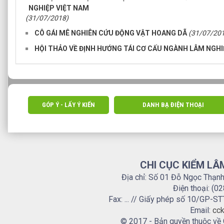
NGHIỆP VIỆT NAM
(31/07/2018)
CÔ GÁI MÊ NGHIÊN CỨU ĐỘNG VẬT HOANG DÃ
(31/07/20
HỘI THẢO VỀ ĐỊNH HƯỚNG TÁI CƠ CẤU NGÀNH LÂM NGH
GÓP Ý - LẤY Ý KIẾN
DANH BẠ ĐIỆN THOẠI
CHI CỤC KIỂM LÂ
Địa chỉ: Số 01 Đỗ Ngọc Thạn
Điện thoại: (0
Fax: ... // Giấy phép số 10/GP
Email:
cck
© 2017 - Bản quyền thuộc về