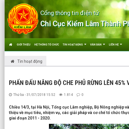
Cổng thông tin điện tử
Chi Cục Kiểm Lâm Thành P
GIỚI THIỆU
HỆ THỐNG TỔ CHỨC
TIN HOẠT ĐỘNG
VĂN BẢN
LIÊN HỆ
Tin hoạt động
PHẤN ĐẤU NÂNG ĐỘ CHE PHỦ RỪNG LÊN 45% 
Thứ ba - 31/07/2018 15:52
1.814
0
Chiều 14/3, tại Hà Nội, Tổng cục Lâm nghiệp, Bộ Nông nghiệp và
thiệu về mục tiêu, nhiệm vụ, các giải pháp và cơ chế tổ chức thự
giai đoạn 2011 - 2020.