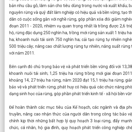
bản nhu cầu gỗ, lâm sản cho tiêu dùng trong nước và xuất khẩu; bảo
nguyên rừng và quỹ đất lâm nghiệp có hiệu quả và bền vững; tạo t
dân có cuộc sống gắn với nghề rừng, góp phần xóa đói giảm nghè
đoạn 2011 - 2020, nhiệm vụ quan trọng nhất là trồng được 2,6 tri
hộ, rừng đặc dụng 250 nghìn ha, trồng mới rừng sản xuất 1 triệu ha v
ha; khoanh nuôi tái sinh 750 nghìn ha; cải tạo rừng tự nhiên nghè
500 triệu cây; nâng cao chất lượng rừng tự nhiên, năng suất rừn
với năm 2011.
Bên cạnh đó chú trọng bảo vệ và phát triển bền vững đối với 13,38
khoanh nuôi tái sinh; 1,25 triệu ha rừng trồng mới giai đoạn 201
khoảng 14, 27 triệu ha rừng, năm 2020 đạt 15,1 triệu ha rừng; gi
bảo vệ và phát triển rừng; phát huy có hiệu quả các chức năng phò
dạng sinh học của rừng, góp phần phát triển kinh tế - xã hội bền vữ
Để hoàn thành các mục tiêu của Kế hoạch, các ngành và địa p
truyền, nâng cao nhận thức của người dân trong công tác bảo vệ v
chỉnh kịp thời những bất hợp lý quy hoạch 3 loại rừng, đẩy mạnh 
chức, cá nhân, hộ gia đình, quy hoạch phát triển công nghiệp c