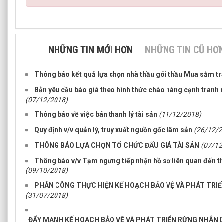
NHỮNG TIN MỚI HƠN
NHỮNG TIN CŨ HƠ
Thông báo kết quả lựa chọn nhà thầu gói thầu Mua sắm t
Bản yêu cầu báo giá theo hình thức chào hàng cạnh tran
(07/12/2018)
Thông báo về việc bán thanh lý tài sản
(11/12/2018)
Quy định v/v quản lý, truy xuất nguồn gốc lâm sản
(26/12/
THÔNG BÁO LỰA CHỌN TỔ CHỨC ĐẤU GIÁ TÀI SẢN
(07/12
Thông báo v/v Tạm ngưng tiếp nhận hồ sơ liên quan đến th
(09/10/2018)
PHÂN CÔNG THỰC HIỆN KẾ HOẠCH BẢO VỆ VÀ PHÁT TRIỂ
(31/07/2018)
ĐẨY MẠNH KẾ HOẠCH BẢO VỆ VÀ PHÁT TRIỂN RỪNG NHÂN 